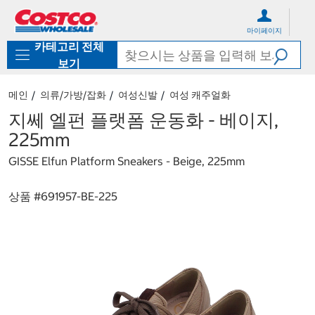
컨
메
텐
뉴
마이페이지
츠
로
카테고리 전체
로
바
바
로
보기
로
가
가
기
메인
의류/가방/잡화
여성신발
여성 캐주얼화
기
지쎄 엘펀 플랫폼 운동화 - 베이지,
225mm
GISSE Elfun Platform Sneakers - Beige, 225mm
상품 #
691957-BE-225