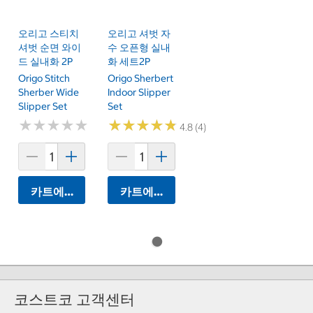
오리고 스티치
오리고 셔벗 자
셔벗 순면 와이
수 오픈형 실내
드 실내화 2P
화 세트2P
Origo Stitch
Origo Sherbert
Sherber Wide
Indoor Slipper
Slipper Set
Set
★
★
★
★
★
★
★
★
★
★
★
★
★
★
★
★
★
★
★
★
4.8 (4)
카트에 담기
카트에 담기
코스트코 고객센터