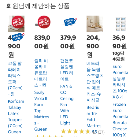
회원님께 제안하는 상품
439,
839,0
379,9
204,
36,9
900
00원
00원
900
90원
10g당
원
원
462원
씰리 비
팬앤코
코폼 탈
베드리
Euro
올라 II
실링팬
라레이
움 독립
Pomella
유로탑
LED 라
라텍스
스프링 3
냉동부
매트리
이트
토퍼
단 접이
라타치
스 - 퀸
FAN &
(7.0cm)
식 매트
즈 100g
Sealy
CO
- 퀸
리스-슈
X 8 개
Viola II
Ceiling
퍼싱글
Korfoam
Frozen
Euro
Fan
Talalay
Bedriu
Euro
Top
With
Latex
M Tri-
Pomella
Mattres
LED
Topper
Fold
Burrata
S -
Light
(7.0cm)-
Mattres
Cheese
Queen
★
★
★
★
★
★
★
★
★
★
Queen
S - SS
4.7 (37)
100g X