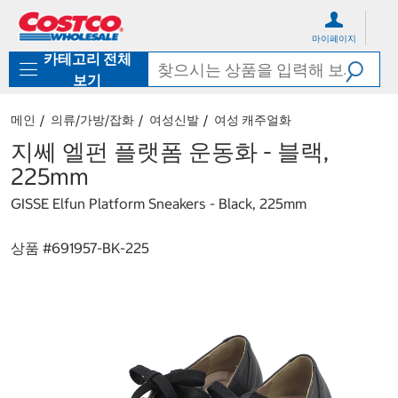
컨
메
텐
뉴
마이페이지
츠
로
카테고리 전체
로
바
바
로
보기
로
가
가
기
메인
의류/가방/잡화
여성신발
여성 캐주얼화
기
지쎄 엘펀 플랫폼 운동화 - 블랙,
225mm
GISSE Elfun Platform Sneakers - Black, 225mm
상품 #
691957-BK-225