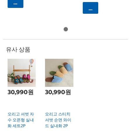
카트에 담기
카트에 담기
유사 상품
30,990원
30,990원
오리고 셔벗 자
오리고 스티치
수 오픈형 실내
셔벗 순면 와이
화 세트2P
드 실내화 2P