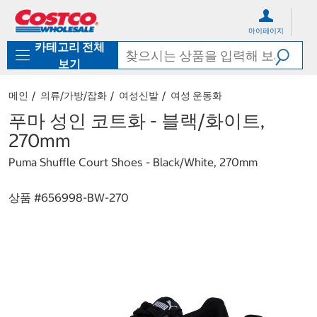
컨
메
텐
뉴
마이페이지
츠
로
카테고리 전체
로
바
바
로
보기
로
가
가
기
메인
의류/가방/잡화
여성신발
여성 운동화
기
푸마 성인 코트화 - 블랙/화이트,
270mm
Puma Shuffle Court Shoes - Black/White, 270mm
상품 #
656998-BW-270