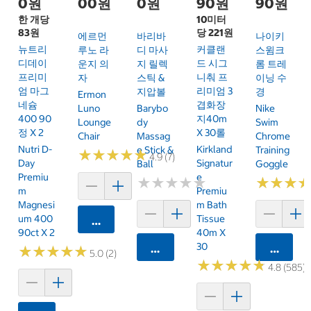
0원
00원
0원
90원
90원
한 개당
10미터
83원
당 221원
에르먼
바리바
나이키
뉴트리
커클랜
루노 라
디 마사
스윔크
디데이
드 시그
운지 의
지 릴렉
롬 트레
프리미
니춰 프
자
스틱 &
이닝 수
엄 마그
리미엄 3
지압볼
경
Ermon
네슘
겹화장
Luno
Barybo
Nike
400 90
지40m
Lounge
Dy
Swim
정 X 2
X 30롤
Chair
Massag
Chrome
Nutri D-
Kirkland
E Stick &
Training
★
★
★
★
★
★
★
★
★
★
4.9 (7)
Day
Signatur
Ball
Goggle
Premiu
E
★
★
★
★
★
★
★
★
★
★
★
★
★
★
★
★
M
Premiu
Magnesi
M Bath
Um 400
Tissue
카트에 담기
90ct X 2
40m X
30
카트에 담기
카트에 
★
★
★
★
★
★
★
★
★
★
5.0 (2)
★
★
★
★
★
★
★
★
★
★
4.8 (585)