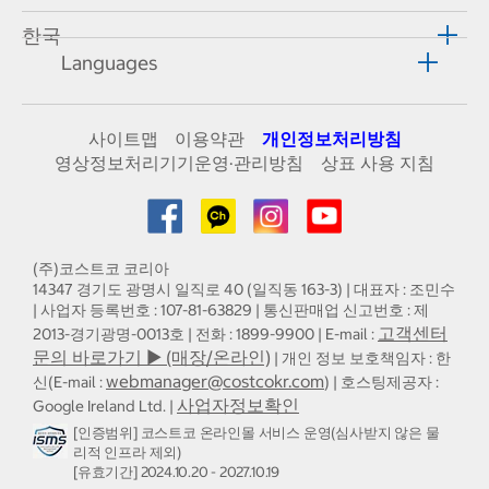
한국
Languages
사이트맵
이용약관
개인정보처리방침
영상정보처리기기운영·관리방침
상표 사용 지침
(주)코스트코 코리아
14347 경기도 광명시 일직로 40 (일직동 163-3) | 대표자 : 조민수
| 사업자 등록번호 : 107-81-63829 | 통신판매업 신고번호 : 제
고객센터
2013-경기광명-0013호 | 전화 : 1899-9900 | E-mail :
문의 바로가기 ▶ (매장/온라인)
| 개인 정보 보호책임자 : 한
webmanager@costcokr.com
신(E-mail :
) | 호스팅제공자 :
사업자정보확인
Google Ireland Ltd. |
[인증범위] 코스트코 온라인몰 서비스 운영(심사받지 않은 물
리적 인프라 제외)
[유효기간] 2024.10.20 - 2027.10.19