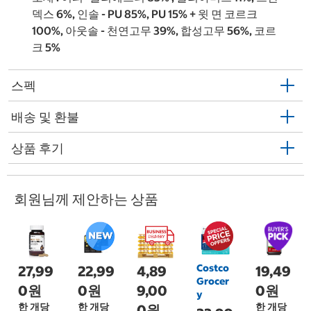
덱스 6%, 인솔 - PU 85%, PU 15% + 윗 면 코르크
100%, 아웃솔 - 천연고무 39%, 합성고무 56%, 코르
크 5%
스펙
배송 및 환불
상품 후기
회원님께 제안하는 상품
Costco
27,99
22,99
4,89
19,49
Grocer
0원
0원
9,00
0원
y
한 개당
한 개당
한 개당
0원