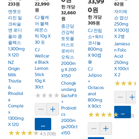
33,99
233원
22,990
82원
한 개당
0원
원
엔젯오
자미에
32,660
한 개당
CJ 웰케
리진 밀
슨 엽산
원
305원
어 블랙
크씨슬
250mg
종근당
레몬스
앤 로디
X 100정
CJ 전립
건강락
틱 10g X
올라 콤
X 2병
소+옥타
토핏플
30 포
플렉스
코사놀
Jamieso
러스프
1,300mg
800mg
CJ
N Folic
로바이
X 120
X 90캡
Wellcar
Acid
오틱스
슐
E Black
NZ
250mg
2000m
Lemon
Origin
X 100ct
CJ
G X 200
Stick
Milk
X 2
Julipso
X150
10g X
Thistle
+
★
★
★
★
★
★
Chongk
30ct
&
Octacos
Undang
Rhodiol
Anol
★
★
★
★
★
★
★
★
★
★
LactoFit
A
800mg
+
Comple
X 90ct
Probioti
X
카트에 
★
★
★
★
★
★
★
★
★
★
Cs
4.6 (96)
1300mg
2000m
X 120
카트에 담기
Gx200ct
★
★
★
★
★
★
★
★
★
★
X150
4.5 (108)