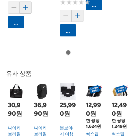
★
★
★
★
★
★
★
★
★
★
카트에 담기
카트에 담기
카트에 담기
유사 상품
30,9
36,9
25,99
12,99
12,49
90원
90원
0원
0원
0원
한 쌍당
한 쌍당
1,624원
1,249원
나이키
나이키
본보야
싹스탑
싹스탑
브라질
브라질
지 여행