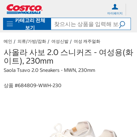
컨
메
텐
뉴
마이페이지
츠
로
카테고리 전체
로
바
바
로
보기
로
가
가
기
메인
의류/가방/잡화
여성신발
여성 캐주얼화
기
사올라 사보 2.0 스니커즈 - 여성용(화
이트), 230mm
Saola Tsavo 2.0 Sneakers - MWN, 230mm
상품 #
684809-WWH-230