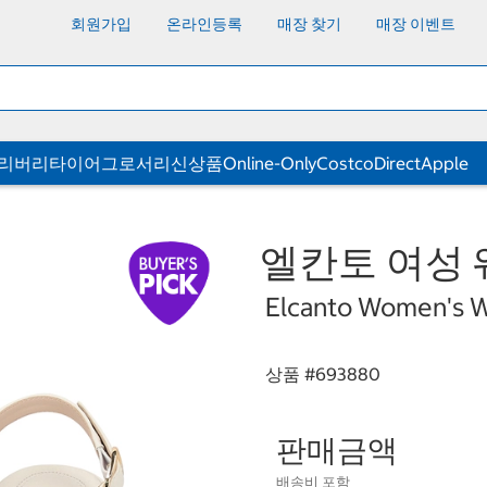
회원가입
온라인등록
매장 찾기
매장 이벤트
딜리버리
타이어
그로서리
신상품
Online-Only
CostcoDirect
Apple
엘칸토 여성 
Elcanto Women's 
상품 #
693880
판매금액
배송비 포함