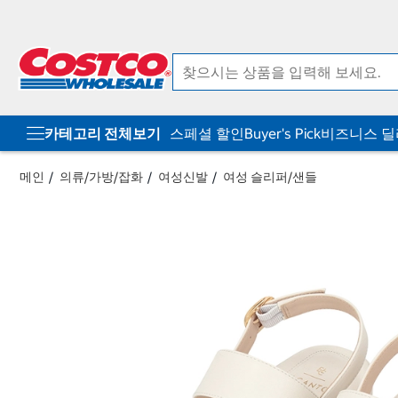
컨
메
텐
뉴
츠
로
로
바
바
로
로
가
가
기
기
카테고리 전체보기
스페셜 할인
Buyer's Pick
비즈니스 
메인
의류/가방/잡화
여성신발
여성 슬리퍼/샌들