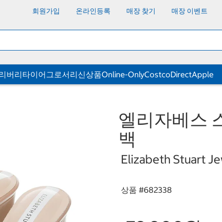
회원가입
온라인등록
매장 찾기
매장 이벤트
딜리버리
타이어
그로서리
신상품
Online-Only
CostcoDirect
Apple
엘리자베스 
백
Elizabeth Stuart J
상품 #
682338