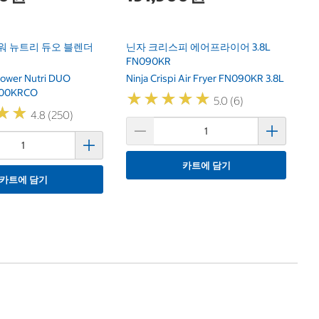
워 뉴트리 듀오 블렌더
닌자 크리스피 에어프라이어 3.8L
FN090KR
Power Nutri DUO
Ninja Crispi Air Fryer FN090KR 3.8L
100KRCO
★
★
★
★
★
★
★
★
★
★
5.0 (6)
★
★
★
★
4.8 (250)
카트에 담기
카트에 담기