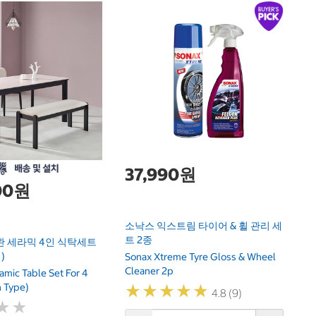
코
Ko
37,990원
00원
소낙스 익스트림 타이어 & 휠 관리 세
트 2종
완 세라믹 4인 식탁세트
)
Sonax Xtreme Tyre Gloss & Wheel
Cleaner 2p
mic Table Set For 4
 Type)
★
★
★
★
★
★
★
★
★
★
4.8 (9)
★
★
★
★