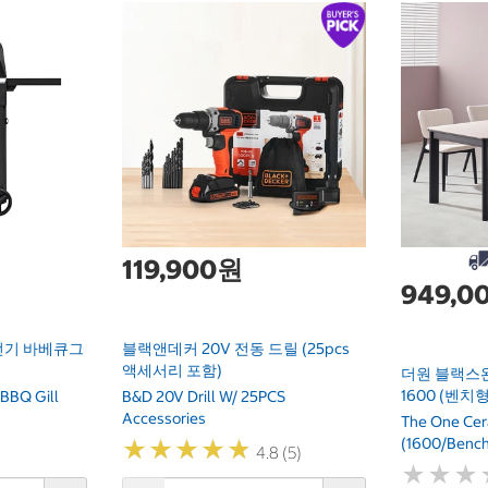
119,900원
949,0
 전기 바베큐그
블랙앤데커 20V 전동 드릴 (25pcs
액세서리 포함)
더원 블랙스
1600 (벤치형
 BBQ Gill
B&D 20V Drill W/ 25PCS
Accessories
The One Cera
(1600/Bench
★
★
★
★
★
★
★
★
★
★
4.8 (5)
★
★
★
★
★
★