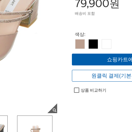
79,900원
배송비 포함
Select product
색상:
쇼핑카트에
원클릭 결제(기본
상품 비교하기