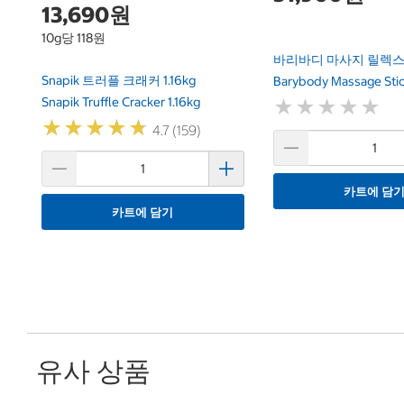
13,690원
10g당 118원
바리바디 마사지 릴렉스
Snapik 트러플 크래커 1.16kg
Barybody Massage Stic
Snapik Truffle Cracker 1.16kg
★
★
★
★
★
★
★
★
★
★
★
★
★
★
★
★
★
★
★
★
4.7 (159)
카트에 담
카트에 담기
유사 상품