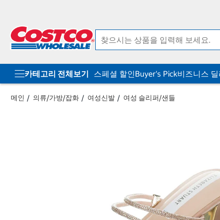
컨
메
텐
뉴
츠
로
로
바
바
로
로
가
가
기
기
카테고리 전체보기
스페셜 할인
Buyer's Pick
비즈니스 
메인
의류/가방/잡화
여성신발
여성 슬리퍼/샌들