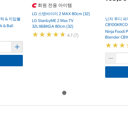
회원 전용 아이템
LG 스탠바이미 2 MAX 80cm (32)
틱 & 지압볼
닌자 푸디 파
LG StanbyME 2 Max TV
CB100KRCO
k & Ball
32LX6BKGA 80cm (32)
Ninja Foodi 
★
★
★
★
★
★
★
★
★
★
4.7 (7)
Blender CB
★
★
★
★
★
★
기