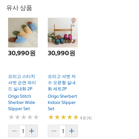
유사 상품
30,990원
30,990원
오리고 스티치
오리고 셔벗 자
셔벗 순면 와이
수 오픈형 실내
드 실내화 2P
화 세트2P
Origo Stitch
Origo Sherbert
Sherber Wide
Indoor Slipper
Slipper Set
Set
★
★
★
★
★
★
★
★
★
★
★
★
★
★
★
★
★
★
★
★
4.8 (4)