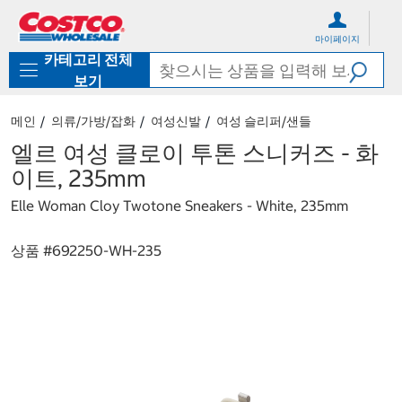
컨
메
텐
뉴
마이페이지
츠
로
카테고리 전체
로
바
바
로
보기
로
가
가
기
메인
의류/가방/잡화
여성신발
여성 슬리퍼/샌들
기
엘르 여성 클로이 투톤 스니커즈 - 화
이트, 235mm
Elle Woman Cloy Twotone Sneakers - White, 235mm
상품 #
692250-WH-235