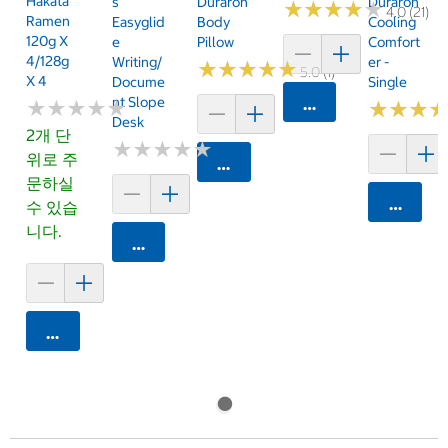
Hakata
S
Duraron
Duraron
★
★
★
★
★
★
★
★
★
★
4.0 (21)
Ramen
Easyglid
Body
Cooling
120g X
E
Pillow
Comfort
4/128g
Writing/
Er -
★
★
★
★
★
★
★
★
★
★
5.0 (1)
X 4
Docume
Single
Nt Slope
카트에 담기
★
★
★
★
★
★
★
★
★
★
★
★
★
★
★
★
Desk
2개 단
★
★
★
★
★
★
★
★
★
★
위로 주
카트에 담기
문하실
카트에 
수 있습
니다.
카트에 담기
카트에 담기