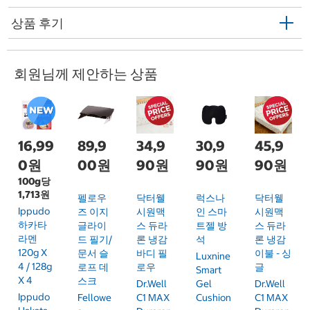
상품 후기
회원님께 제안하는 상품
16,99
89,9
34,9
30,9
45,9
0원
00원
90원
90원
90원
100g당
1,713원
펠로우
닥터웰
럭스나
닥터웰
Ippudo
즈 이지
시원맥
인 스마
시원맥
하카타
글라이
스 듀라
트젤 방
스 듀라
라멘
드 필기/
론 냉감
석
론 냉감
120g X
문서 슬
바디 필
이불 - 싱
Luxnine
4 / 128g
로프 데
로우
글
Smart
X 4
스크
Dr.Well
Gel
Dr.Well
Ippudo
Fellowe
C1 MAX
Cushion
C1 MAX