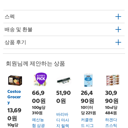
스펙
배송 및 환불
상품 후기
회원님께 제안하는 상품
Costco
66,9
51,90
26,4
30,9
Grocer
00원
0원
90원
90원
y
100g당
10미터
10㎖당
13,69
310원
당 221원
484원
바리바
0원
예산농
커클랜
하겐다
디 마사
10g당
협 삼광
드 시그
즈스틱
지 릴렉