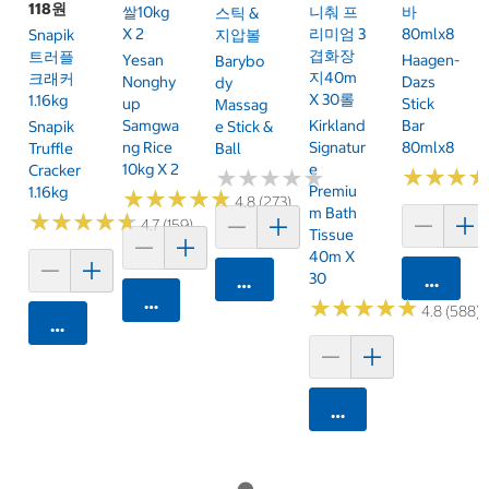
118원
쌀10kg
니춰 프
바
스틱 &
X 2
리미엄 3
80mlx8
Snapik
지압볼
겹화장
트러플
Yesan
Haagen-
Barybo
지40m
크래커
Nonghy
Dazs
Dy
X 30롤
1.16kg
Up
Stick
Massag
Samgwa
Kirkland
Bar
Snapik
E Stick &
Ng Rice
Signatur
80mlx8
Truffle
Ball
10kg X 2
E
Cracker
★
★
★
★
★
★
★
★
★
★
★
★
★
★
★
★
Premiu
1.16kg
★
★
★
★
★
★
★
★
★
★
4.8 (273)
M Bath
★
★
★
★
★
★
★
★
★
★
4.7 (159)
Tissue
40m X
30
카트에 
카트에 담기
카트에 담기
★
★
★
★
★
★
★
★
★
★
4.8 (588)
카트에 담기
카트에 담기