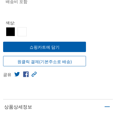
배송비 포함
Select product
색상:
쇼핑카트에 담기
원클릭 결제(기본주소로 배송)
공유
상품상세정보