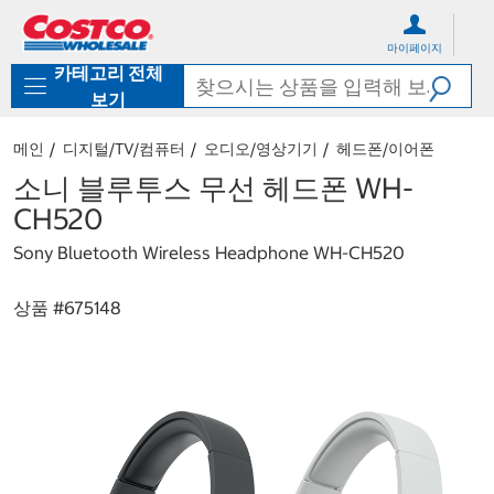
컨
메
텐
뉴
마이페이지
츠
로
카테고리 전체
로
바
바
로
보기
로
가
가
기
메인
디지털/TV/컴퓨터
오디오/영상기기
헤드폰/이어폰
기
소니 블루투스 무선 헤드폰 WH-
CH520
Sony Bluetooth Wireless Headphone WH-CH520
상품 #
675148