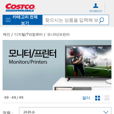
컨
메
텐
뉴
마이페이지
츠
로
카테고리 전체
로
바
바
로
보기
로
가
가
기
메인
디지털/TV/컴퓨터
모니터/프린터
기
필터
49 - 49 / 49
정렬 :