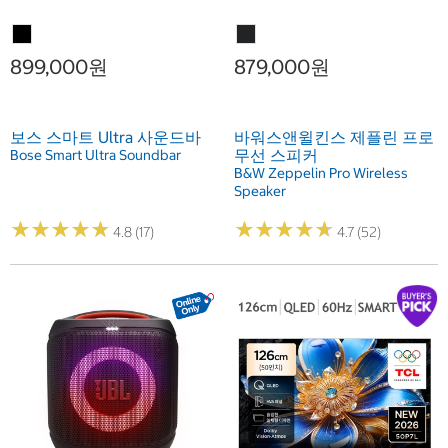
899,000원
879,000원
보스 스마트 Ultra 사운드바
바워스앤윌킨스 제플린 프로
무선 스피커
Bose Smart Ultra Soundbar
B&W Zeppelin Pro Wireless
Speaker
★
★
★
★
★
★
★
★
★
★
★
★
★
★
★
★
★
★
★
★
4.8 (17)
4.7 (52)