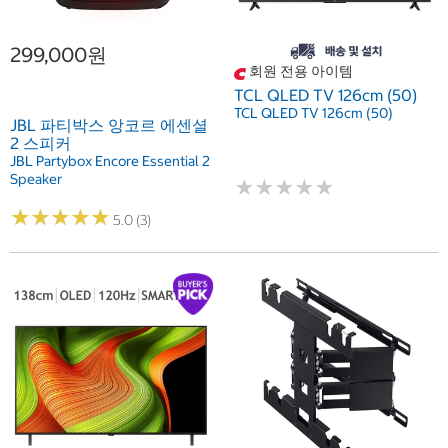
299,000원
회원 전용 아이템
TCL QLED TV 126cm (50)
TCL QLED TV 126cm (50)
JBL 파티박스 앙코르 에센셜
2 스피커
JBL Partybox Encore Essential 2
Speaker
★
★
★
★
★
★
★
★
★
★
★
★
★
★
★
★
★
★
★
★
5.0 (3)