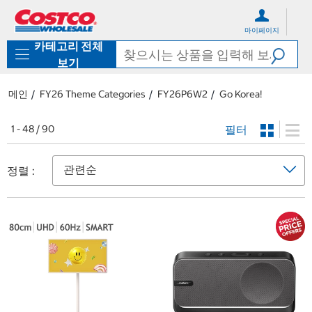
컨
메
텐
뉴
마이페이지
츠
로
카테고리 전체
로
바
바
로
보기
로
가
가
기
메인
FY26 Theme Categories
FY26P6W2
Go Korea!
기
필터
1 - 48 / 90
정렬 :