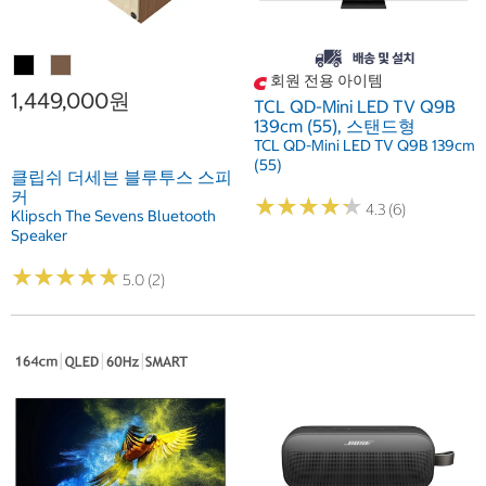
회원 전용 아이템
1,449,000원
TCL QD-Mini LED TV Q9B
139cm (55), 스탠드형
TCL QD-Mini LED TV Q9B 139cm
(55)
클립쉬 더세븐 블루투스 스피
커
★
★
★
★
★
★
★
★
★
★
4.3 (6)
Klipsch The Sevens Bluetooth
Speaker
★
★
★
★
★
★
★
★
★
★
5.0 (2)