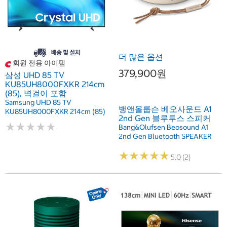
더 많은 옵션
회원 전용 아이템
379,900원
삼성 UHD 85 TV
KU85UH8000FXKR 214cm
(85), 벽걸이 포함
Samsung UHD 85 TV
뱅앤올룹슨 베오사운드 A1
KU85UH8000FXKR 214cm (85)
2nd Gen 블루투스 스피커
★
★
★
★
★
★
★
★
★
★
Bang&Olufsen Beosound A1
2nd Gen Bluetooth SPEAKER
★
★
★
★
★
★
★
★
★
★
5.0 (2)