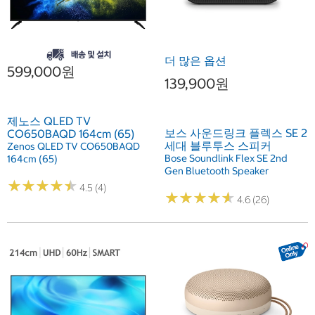
더 많은 옵션
599,000원
139,900원
제노스 QLED TV
보스 사운드링크 플렉스 SE 2
CO650BAQD 164cm (65)
세대 블루투스 스피커
Zenos QLED TV CO650BAQD
Bose Soundlink Flex SE 2nd
164cm (65)
Gen Bluetooth Speaker
★
★
★
★
★
★
★
★
★
★
4.5 (4)
★
★
★
★
★
★
★
★
★
★
4.6 (26)