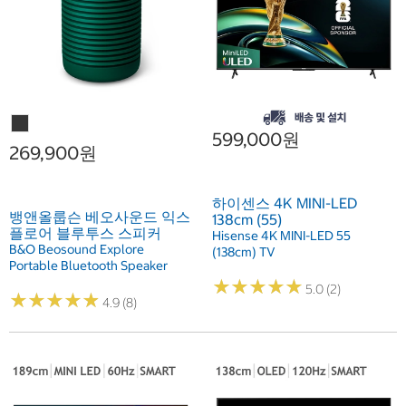
599,000원
269,900원
하이센스 4K MINI-LED
뱅앤올룹슨 베오사운드 익스
138cm (55)
플로어 블루투스 스피커
Hisense 4K MINI-LED 55
B&O Beosound Explore
(138cm) TV
Portable Bluetooth Speaker
★
★
★
★
★
★
★
★
★
★
5.0 (2)
★
★
★
★
★
★
★
★
★
★
4.9 (8)