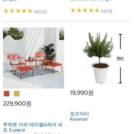
★
★
★
★
★
★
★
★
★
★
★
★
★
★
★
★
★
★
★
★
4.8 (9)
4.8 (21)
19,990원
229,900원
로즈마리
Rosemari
루체른 야외 테이블&체어 세
트 5-piece