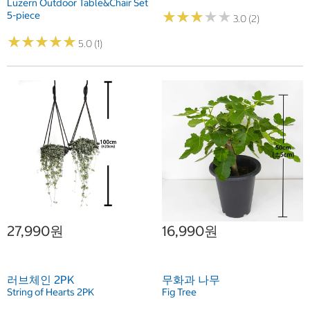
Luzern Outdoor Table&Chair Set
★
★
★
★
★
★
★
★
★
★
5-piece
3.0 (2)
★
★
★
★
★
★
★
★
★
★
5.0 (1)
27,990원
16,990원
러브체인 2PK
무화과 나무
String of Hearts 2PK
Fig Tree