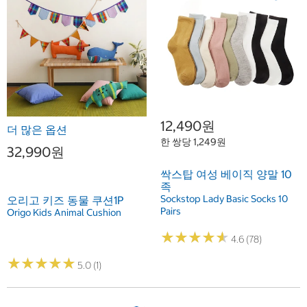
12,490원
더 많은 옵션
한 쌍당 1,249원
32,990원
싹스탑 여성 베이직 양말 10
족
Sockstop Lady Basic Socks 10
오리고 키즈 동물 쿠션1P
Pairs
Origo Kids Animal Cushion
★
★
★
★
★
★
★
★
★
★
4.6 (78)
★
★
★
★
★
★
★
★
★
★
5.0 (1)