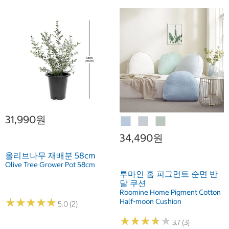
31,990원
34,490원
올리브나무 재배분 58cm
Olive Tree Grower Pot 58cm
루마인 홈 피그먼트 순면 반
달 쿠션
Roomine Home Pigment Cotton
★
★
★
★
★
★
★
★
★
★
Half-moon Cushion
5.0 (2)
★
★
★
★
★
★
★
★
★
★
3.7 (3)