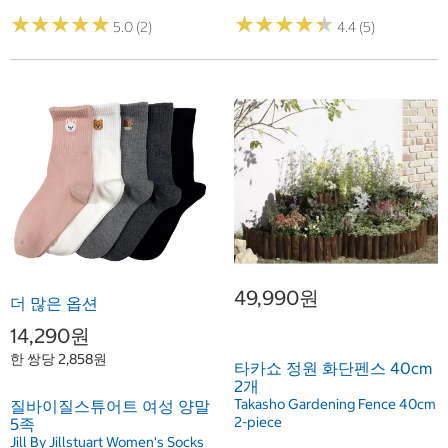
★
★
★
★
★
★
★
★
★
★
★
★
★
★
★
★
★
★
★
★
5.0 (2)
4.4 (5)
49,990원
더 많은 옵션
14,290원
한 쌍당 2,858원
타카쇼 정원 화단펜스 40cm
2개
Takasho Gardening Fence 40cm
질바이질스튜어트 여성 양말
2-piece
5족
Jill By Jillstuart Women's Socks