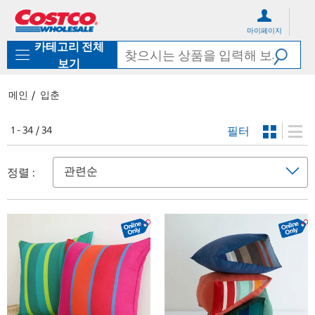
컨
메
텐
뉴
마이페이지
츠
로
카테고리 전체
로
바
바
로
보기
로
가
가
기
메인
입춘
기
필터
1 - 34 / 34
정렬 :