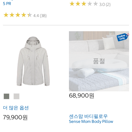
★
★
★
★
★
★
★
★
★
★
5 PR
3.0 (2)
★
★
★
★
★
★
★
★
★
★
4.4 (38)
품절
68,900원
더 많은 옵션
센스맘 바디필로우
79,900원
Sense Mom Body Pillow