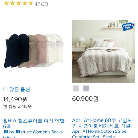
★
★
★
★
★
★
★
★
★
★
4.7 (27)
더 많은 옵션
60,900원
14,490원
한 쌍당 2,415원
April At Home 60수 고밀도
질바이질스튜어트 여성 양말
면 차렵이불 베개세트-싱글
6족
April At Home Cotton Stripe
Jill by Jillstuart Women's Socks
Comforter Set - Single
6 Pairs