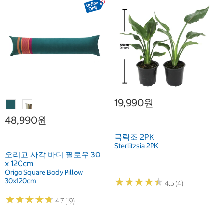
19,990원
48,990원
극락조 2PK
Sterlitzsia 2PK
오리고 사각 바디 필로우 30
x 120cm
Origo Square Body Pillow
★
★
★
★
★
★
★
★
★
★
30x120cm
4.5 (4)
★
★
★
★
★
★
★
★
★
★
4.7 (19)