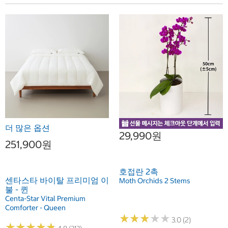
더 많은 옵션
29,990원
251,900원
호접란 2촉
센타스타 바이탈 프리미엄 이
Moth Orchids 2 Stems
불 - 퀸
Centa-Star Vital Premium
Comforter - Queen
★
★
★
★
★
★
★
★
★
★
3.0 (2)
★
★
★
★
★
★
★
★
★
★