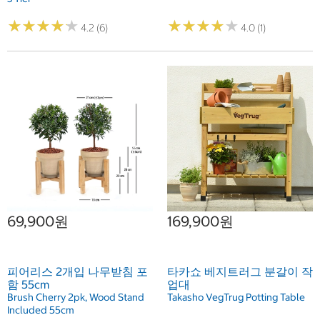
★
★
★
★
★
★
★
★
★
★
★
★
★
★
★
★
★
★
★
★
4.2 (6)
4.0 (1)
69,900원
169,900원
피어리스 2개입 나무받침 포
타카쇼 베지트러그 분갈이 작
함 55cm
업대
Brush Cherry 2pk, Wood Stand
Takasho VegTrug Potting Table
Included 55cm