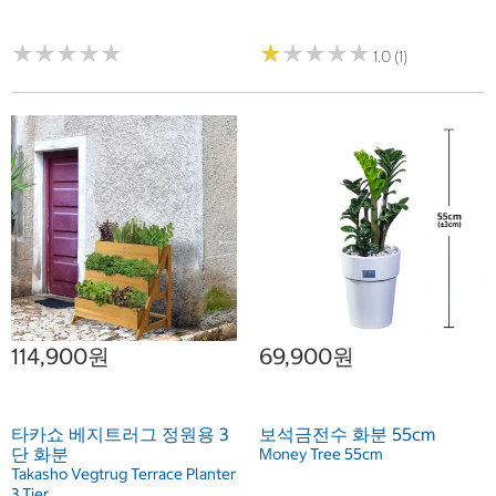
★
★
★
★
★
★
★
★
★
★
★
★
★
★
★
★
★
★
★
★
1.0 (1)
114,900원
69,900원
타카쇼 베지트러그 정원용 3
보석금전수 화분 55cm
단 화분
Money Tree 55cm
Takasho Vegtrug Terrace Planter
3 Tier