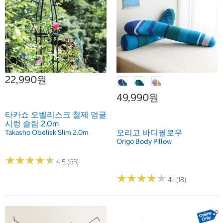
22,990원
49,990원
타카쇼 오벨리스크 철제 덩굴
시렁 슬림 2.0m
오리고 바디필로우
Takasho Obelisk Slim 2.0m
Origo Body Pillow
★
★
★
★
★
★
★
★
★
★
4.5 (63)
★
★
★
★
★
★
★
★
★
★
4.1 (18)