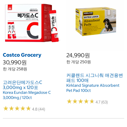
Costco Grocery
24,990원
30,990원
한 개당 250원
한 개당 258원
커클랜드 시그니춰 애견용변
패드 100매
고려은단메가도스C
Kirkland Signature Absorbent
3,000mg x 120포
Pet Pad 100ct
Korea Eundan Megadose C
3,000mg / 120ct
★
★
★
★
★
★
★
★
★
★
4.7 (63)
★
★
★
★
★
★
★
★
★
★
4.8 (44)