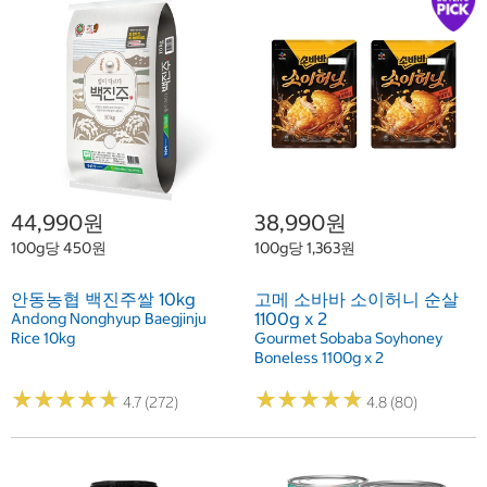
44,990원
38,990원
100g당 450원
100g당 1,363원
안동농협 백진주쌀 10kg
고메 소바바 소이허니 순살
1100g x 2
Andong Nonghyup Baegjinju
Rice 10kg
Gourmet Sobaba Soyhoney
Boneless 1100g x 2
★
★
★
★
★
★
★
★
★
★
★
★
★
★
★
★
★
★
★
★
4.7 (272)
4.8 (80)