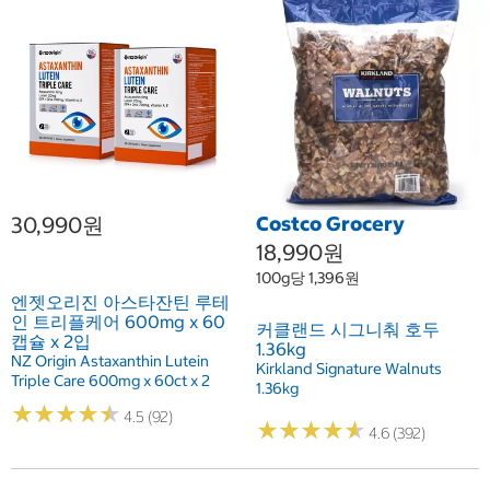
30,990원
Costco Grocery
18,990원
100g당 1,396원
엔젯오리진 아스타잔틴 루테
인 트리플케어 600mg x 60
커클랜드 시그니춰 호두
캡슐 x 2입
1.36kg
NZ Origin Astaxanthin Lutein
Kirkland Signature Walnuts
Triple Care 600mg x 60ct x 2
1.36kg
★
★
★
★
★
★
★
★
★
★
4.5 (92)
★
★
★
★
★
★
★
★
★
★
4.6 (392)