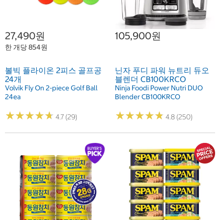
27,490원
105,900원
한 개당 854원
볼빅 플라이온 2피스 골프공
닌자 푸디 파워 뉴트리 듀오
24개
블렌더 CB100KRCO
Volvik Fly On 2-piece Golf Ball
Ninja Foodi Power Nutri DUO
24ea
Blender CB100KRCO
★
★
★
★
★
★
★
★
★
★
★
★
★
★
★
★
★
★
★
★
4.7 (29)
4.8 (250)