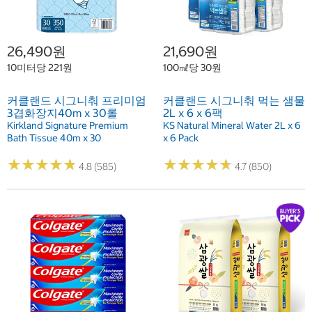
26,490원
21,690원
10미터당 221원
100㎖당 30원
커클랜드 시그니춰 프리미엄
커클랜드 시그니춰 먹는 샘물
3겹화장지40m x 30롤
2L x 6 x 6팩
Kirkland Signature Premium
KS Natural Mineral Water 2L x 6
Bath Tissue 40m x 30
x 6 Pack
★
★
★
★
★
★
★
★
★
★
★
★
★
★
★
★
★
★
★
★
4.8 (585)
4.7 (850)