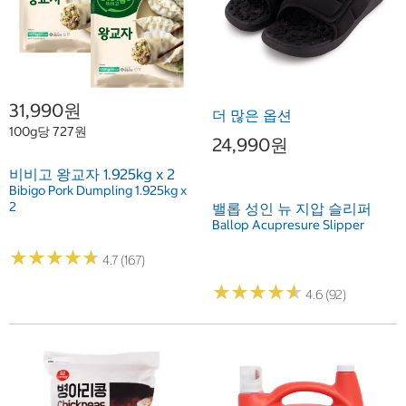
31,990원
더 많은 옵션
100g당 727원
24,990원
비비고 왕교자 1.925kg x 2
Bibigo Pork Dumpling 1.925kg x
2
밸롭 성인 뉴 지압 슬리퍼
Ballop Acupresure Slipper
★
★
★
★
★
★
★
★
★
★
4.7 (167)
★
★
★
★
★
★
★
★
★
★
4.6 (92)