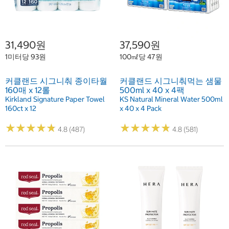
31,490원
37,590원
1미터당 93원
100㎖당 47원
커클랜드 시그니춰 종이타월
커클랜드 시그니춰먹는 샘물
160매 x 12롤
500ml x 40 x 4팩
Kirkland Signature Paper Towel
KS Natural Mineral Water 500ml
160ct x 12
x 40 x 4 Pack
★
★
★
★
★
★
★
★
★
★
★
★
★
★
★
★
★
★
★
★
4.8 (487)
4.8 (581)