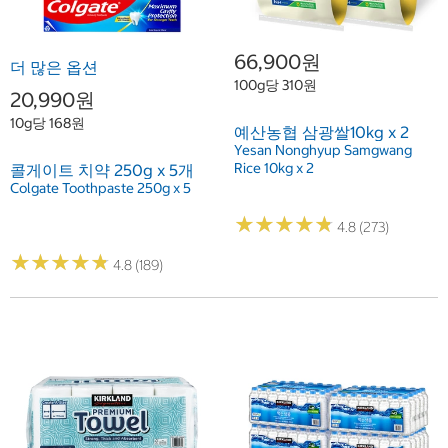
66,900원
더 많은 옵션
100g당 310원
20,990원
10g당 168원
예산농협 삼광쌀10kg x 2
Yesan Nonghyup Samgwang
Rice 10kg x 2
콜게이트 치약 250g x 5개
Colgate Toothpaste 250g x 5
★
★
★
★
★
★
★
★
★
★
4.8 (273)
★
★
★
★
★
★
★
★
★
★
4.8 (189)