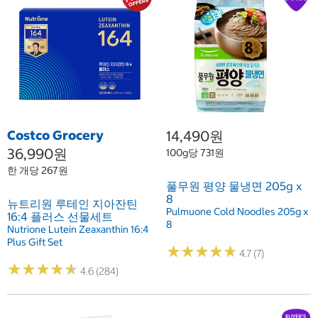
Costco Grocery
14,490원
36,990원
100g당 731원
한 개당 267원
풀무원 평양 물냉면 205g x
8
뉴트리원 루테인 지아잔틴
Pulmuone Cold Noodles 205g x
16:4 플러스 선물세트
8
Nutrione Lutein Zeaxanthin 16:4
Plus Gift Set
★
★
★
★
★
★
★
★
★
★
4.7 (7)
★
★
★
★
★
★
★
★
★
★
4.6 (284)