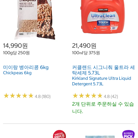
14,990원
21,490원
100g당 250원
100㎖당 375원
미이랑 병아리콩 6kg
커클랜드 시그니춰 울트라 세
탁세제 5.73L
Chickpeas 6kg
Kirkland Signature Ultra Liquid
Detergent 5.73L
★
★
★
★
★
★
★
★
★
★
★
★
★
★
★
★
★
★
★
★
4.8 (180)
4.8 (42)
2개 단위로 주문하실 수 있습
니다.