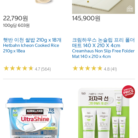
22,790원
145,900원
100g당 603원
햇반 이천 쌀밥 210g x 18개
크림하우스 논슬립 프리 폴더
매트 140 X 210 X 4cm
Hetbahn Icheon Cooked Rice
210g x 18ea
Creamhaus Non Slip Free Folder
Mat 140 x 210 x 4cm
★
★
★
★
★
★
★
★
★
★
★
★
★
★
★
★
★
★
★
★
4.7 (564)
4.8 (41)