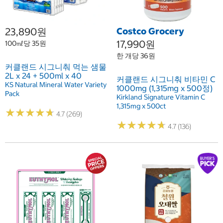
23,890원
Costco Grocery
17,990원
100㎖당 35원
한 개당 36원
커클랜드 시그니춰 먹는 샘물
2L x 24 + 500ml x 40
커클랜드 시그니춰 비타민 C
KS Natural Mineral Water Variety
1000mg (1,315mg x 500정)
Pack
Kirkland Signature Vitamin C
1,315mg x 500ct
★
★
★
★
★
★
★
★
★
★
4.7 (269)
★
★
★
★
★
★
★
★
★
★
4.7 (136)