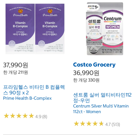
37,990원
Costco Grocery
36,990원
한 개당 211원
한 개당 330원
프라임헬스 비타민 B 컴플렉
스 90정 x 2
센트룸 실버 멀티비타민112
Prime Health B-Complex
정-우먼
Centrum Silver Multi Vitamin
112ct - Women
★
★
★
★
★
★
★
★
★
★
4.9 (8)
★
★
★
★
★
★
★
★
★
★
4.7 (513)