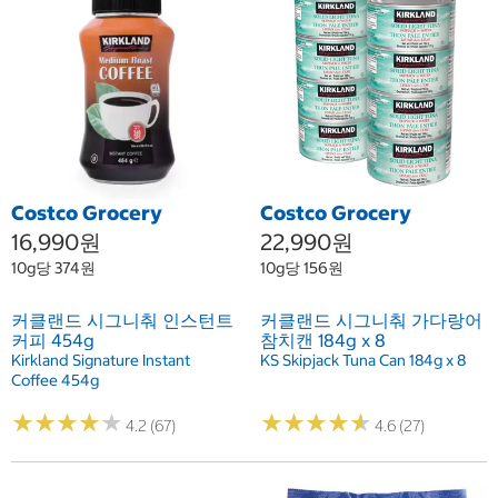
Costco Grocery
Costco Grocery
16,990원
22,990원
10g당 374원
10g당 156원
커클랜드 시그니춰 인스턴트
커클랜드 시그니춰 가다랑어
커피 454g
참치캔 184g x 8
Kirkland Signature Instant
KS Skipjack Tuna Can 184g x 8
Coffee 454g
★
★
★
★
★
★
★
★
★
★
★
★
★
★
★
★
★
★
★
★
4.2 (67)
4.6 (27)