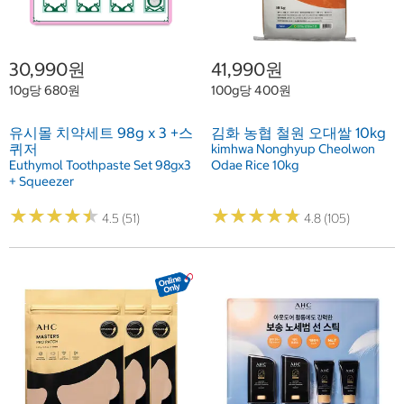
30,990원
41,990원
10g당 680원
100g당 400원
유시몰 치약세트 98g x 3 +스
김화 농협 철원 오대쌀 10kg
퀴저
kimhwa Nonghyup Cheolwon
Euthymol Toothpaste Set 98gx3
Odae Rice 10kg
+ Squeezer
★
★
★
★
★
★
★
★
★
★
★
★
★
★
★
★
★
★
★
★
4.5 (51)
4.8 (105)