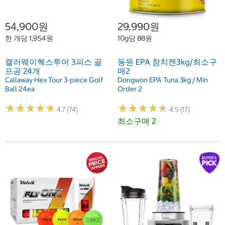
54,900원
29,990원
한 개당 1,954원
10g당 88원
캘러웨이헥스투어 3피스 골
동원 EPA 참치캔3kg/최소구
프공 24개
매2
Callaway Hex Tour 3-piece Golf
Dongwon EPA Tuna 3kg / Min
Ball 24ea
Order 2
★
★
★
★
★
★
★
★
★
★
★
★
★
★
★
★
★
★
★
★
4.7 (74)
4.5 (17)
최소구매 2