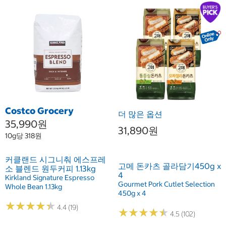
Costco Grocery
더 많은 옵션
35,990원
31,890원
10g당 318원
커클랜드 시그니춰 에스프레
고메 돈카츠 골라담기450g x
소 블렌드 원두커피 1.13kg
4
Kirkland Signature Espresso
Gourmet Pork Cutlet Selection
Whole Bean 1.13kg
450g x 4
★
★
★
★
★
★
★
★
★
★
4.4 (19)
★
★
★
★
★
★
★
★
★
★
4.5 (102)