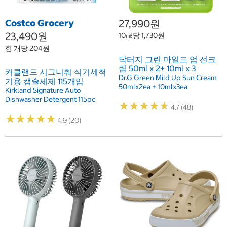
Costco Grocery
27,990원
23,490원
10㎖당 1,730원
한 개당 204원
닥터지 그린 마일드 업 선크
림 50ml x 2+ 10ml x 3
커클랜드 시그니춰 식기세척
Dr.G Green Mild Up Sun Cream
기용 캡슐세제 115개입
50mlx2ea + 10mlx3ea
Kirkland Signature Auto
Dishwasher Detergent 115pc
★
★
★
★
★
★
★
★
★
★
4.7 (48)
★
★
★
★
★
★
★
★
★
★
4.9 (20)