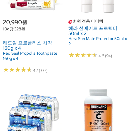
20,990원
회원 전용 아이템
헤라 선메이트 프로텍터
10g당 328원
50ml x 2
Hera Sun Mate Protector 50ml x
레드씰 프로폴리스 치약
2
160g x 4
Red Seal Propolis Toothpaste
★
★
★
★
★
★
★
★
★
★
4.6 (94)
160g x 4
★
★
★
★
★
★
★
★
★
★
4.7 (337)