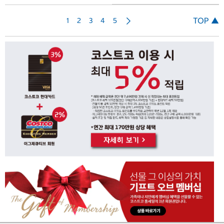
다
TOP ▲
1
2
3
4
5
음