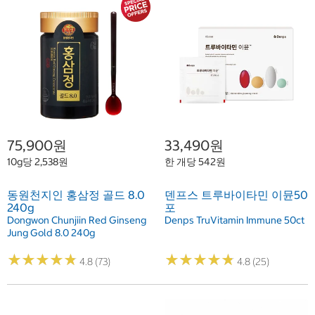
75,900원
33,490원
10g당 2,538원
한 개당 542원
동원천지인 홍삼정 골드 8.0
덴프스 트루바이타민 이뮨50
240g
포
Dongwon Chunjiin Red Ginseng
Denps TruVitamin Immune 50ct
Jung Gold 8.0 240g
★
★
★
★
★
★
★
★
★
★
★
★
★
★
★
★
★
★
★
★
4.8 (73)
4.8 (25)