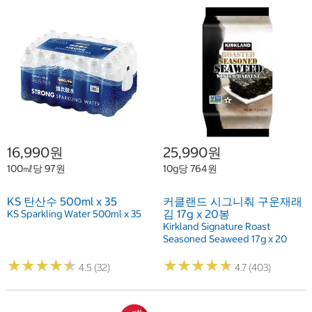
16,990원
25,990원
100㎖당 97원
10g당 764원
KS 탄산수 500ml x 35
커클랜드 시그니춰 구운재래
김 17g x 20봉
KS Sparkling Water 500ml x 35
Kirkland Signature Roast
Seasoned Seaweed 17g x 20
★
★
★
★
★
★
★
★
★
★
★
★
★
★
★
★
★
★
★
★
4.5 (32)
4.7 (403)