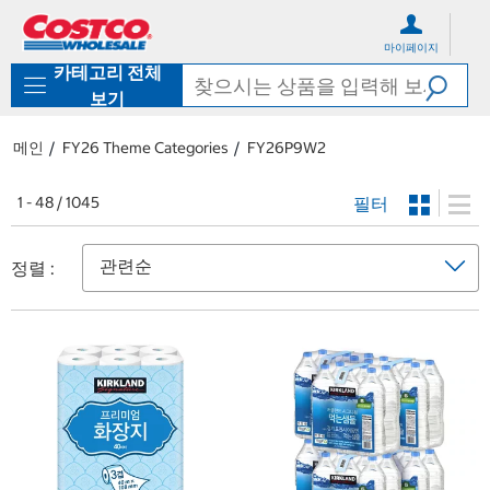
컨
메
텐
뉴
마이페이지
츠
로
카테고리 전체
로
바
바
로
보기
로
가
가
기
메인
FY26 Theme Categories
FY26P9W2
기
필터
1 - 48 / 1045
정렬 :