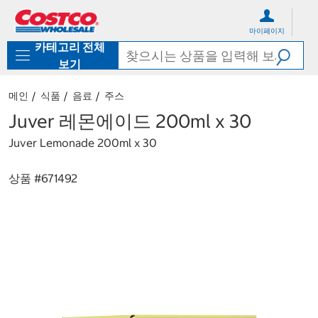
컨
메
텐
뉴
마이페이지
츠
로
카테고리 전체
로
바
바
로
보기
로
가
가
기
메인
식품
음료
주스
기
Juver 레몬에이드 200ml x 30
Juver Lemonade 200ml x 30
상품 #
671492