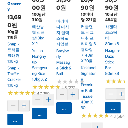
Grocer
00원
0원
90원
90원
y
100g당
10미터
10㎖당
13,69
310원
당 221원
484원
바리바
0원
예산농
커클랜
하겐다
디 마사
10g당
협 삼광
드 시그
즈스틱
지 릴렉
118원
쌀10kg
니춰 프
바
스틱 &
X 2
리미엄 3
80mlx8
Snapik
지압볼
겹화장
트러플
Yesan
Haagen-
Barybo
지40m
크래커
Nonghy
Dazs
Dy
X 30롤
1.16kg
Up
Stick
Massag
Samgwa
Kirkland
Bar
Snapik
E Stick &
Ng Rice
Signatur
80mlx8
Truffle
Ball
10kg X 2
E
Cracker
★
★
★
★
★
★
★
★
★
★
★
★
★
★
★
★
Premiu
1.16kg
★
★
★
★
★
★
★
★
★
★
4.8 (272)
M Bath
★
★
★
★
★
★
★
★
★
★
4.7 (159)
Tissue
40m X
30
카트에 
카트에 담기
카트에 담기
★
★
★
★
★
★
★
★
★
★
4.8 (584)
카트에 담기