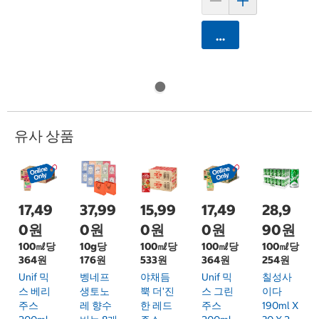
카트에 담기
유사 상품
17,49
37,99
15,99
17,49
28,9
0원
0원
0원
0원
90원
100㎖당
10g당
100㎖당
100㎖당
100㎖당
364원
176원
533원
364원
254원
Unif 믹
벵네프
야채듬
Unif 믹
칠성사
스 베리
생토노
뿍 더'진
스 그린
이다
주스
레 향수
한 레드
주스
190ml X