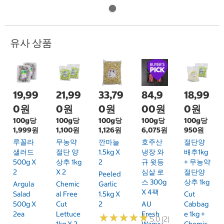
유사 상품
19,99
21,99
33,79
84,9
18,99
0원
0원
0원
00원
0원
100g당
100g당
100g당
100g당
100g당
1,999원
1,100원
1,126원
6,075원
950원
루꼴라
무농약
깐마늘
호주산
절단양
샐러드
절단 양
1.5kg X
냉장 와
배추1kg
500g X
상추 1kg
2
규 윗등
+ 무농약
2
X 2
심살 로
절단양
Peeled
스 300g
상추 1kg
Argula
Chemic
Garlic
X 4팩
Salad
Al Free
1.5kg X
Cut
500g X
Cut
2
AU
Cabbag
2ea
Lettuce
Fresh
E 1kg +
★
★
★
★
★
★
★
★
★
★
5.0 (2)
1kg X 2
Wagyu
Chemic