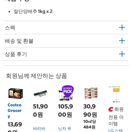
절단양배추 1kg x 2
스펙
배송 및 환불
상품 후기
회원님께 제안하는 상품
Costco
51,90
105,9
30,9
회원
Grocer
0원
00원
90원
y
전용 아
10㎖당
13,69
이템
484원
바리바
닌자 푸
LG 스탠