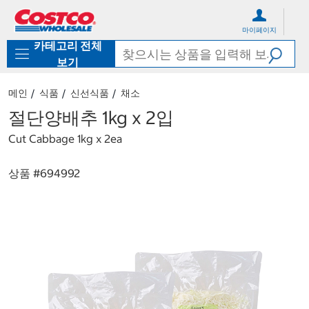
컨
메
텐
뉴
마이페이지
츠
로
카테고리 전체
로
바
바
로
보기
로
가
가
기
메인
식품
신선식품
채소
기
절단양배추 1kg x 2입
Cut Cabbage 1kg x 2ea
상품 #
694992