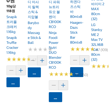
0원
하겐다
디 마사
디 파워
바이미 2
10g당
즈스틱
지 릴렉
뉴트리
MAX
118원
바
스틱 &
듀오 블
80cm
80mlx8
Snapik
지압볼
렌더
(32)
트러플
CB100K
Haagen-
Barybo
LG
크래커
RCO
Dazs
Dy
Stanby
1.16kg
Stick
Massag
Ninja
ME 2
Bar
Snapik
E Stick &
Foodi
Max TV
80mlx8
Truffle
Ball
Power
32LX6B
Cracker
Nutri
★
★
★
★
★
★
★
★
★
★
★
★
★
★
★
★
★
★
★
★
KGA
4.7 (109)
1.16kg
DUO
80cm
Blender
★
★
★
★
★
★
★
★
★
★
(32)
4.7 (159)
CB100K
★
★
★
★
★
★
RCO
카트에 담기
카트에 담기
★
★
★
★
★
★
★
★
★
★
4.8 (250)
카트에 담기
카트에 담기