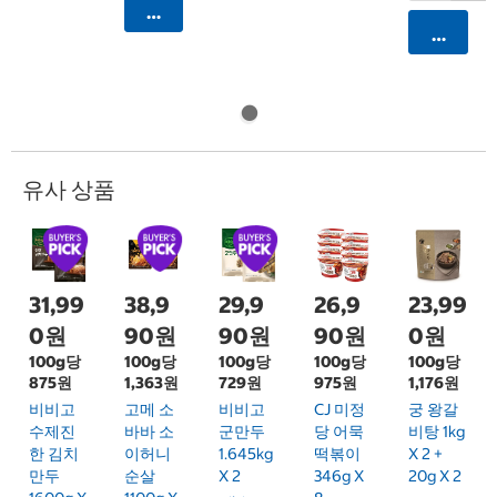
카트에 담기
카트에 
유사 상품
31,99
38,9
29,9
26,9
23,99
0원
90원
90원
90원
0원
100g당
100g당
100g당
100g당
100g당
875원
1,363원
729원
975원
1,176원
비비고
고메 소
비비고
CJ 미정
궁 왕갈
수제진
바바 소
군만두
당 어묵
비탕 1kg
한 김치
이허니
1.645kg
떡볶이
X 2 +
만두
순살
X 2
346g X
20g X 2