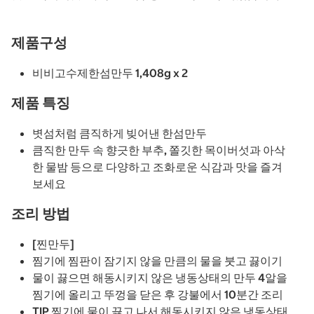
제품구성
비비고수제한섬만두 1,408g x 2
제품 특징
볏섬처럼 큼직하게 빚어낸 한섬만두
큼직한 만두 속 향긋한 부추, 쫄깃한 목이버섯과 아삭
한 물밤 등으로 다양하고 조화로운 식감과 맛을 즐겨
보세요
조리 방법
[찐만두]
찜기에 찜판이 잠기지 않을 만큼의 물을 붓고 끓이기
물이 끓으면 해동시키지 않은 냉동상태의 만두 4알을
찜기에 올리고 뚜껑을 닫은 후 강불에서 10분간 조리
TIP 찜기에 물이 끓고 나서 해동시키지 않은 냉동상태