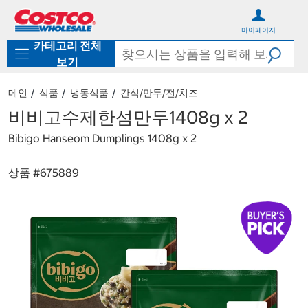
컨
메
텐
뉴
마이페이지
츠
로
카테고리 전체
로
바
바
로
보기
로
가
가
기
메인
식품
냉동식품
간식/만두/전/치즈
기
비비고수제한섬만두1408g x 2
Bibigo Hanseom Dumplings 1408g x 2
상품 #
675889