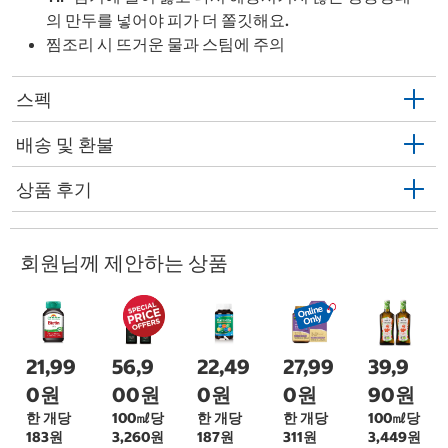
의 만두를 넣어야 피가 더 쫄깃해요.
찜조리 시 뜨거운 물과 스팀에 주의
스펙
배송 및 환불
상품 후기
회원님께 제안하는 상품
21,99
56,9
22,49
27,99
39,9
0원
00원
0원
0원
90원
한 개당
100㎖당
한 개당
한 개당
100㎖당
183원
3,260원
187원
311원
3,449원