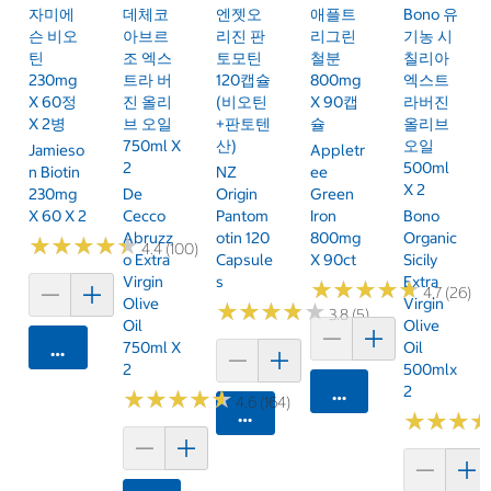
자미에
데체코
엔젯오
애플트
Bono 유
슨 비오
아브르
리진 판
리그린
기농 시
틴
조 엑스
토모틴
철분
칠리아
230mg
트라 버
120캡슐
800mg
엑스트
X 60정
진 올리
(비오틴
X 90캡
라버진
X 2병
브 오일
+판토텐
슐
올리브
750ml X
산)
오일
Jamieso
Appletr
2
500ml
N Biotin
NZ
Ee
X 2
230mg
De
Origin
Green
X 60 X 2
Cecco
Pantom
Iron
Bono
Abruzz
Otin 120
800mg
Organic
★
★
★
★
★
★
★
★
★
★
4.4 (100)
O Extra
Capsule
X 90ct
Sicily
Virgin
S
Extra
★
★
★
★
★
★
★
★
★
★
4.7 (26)
Olive
Virgin
★
★
★
★
★
★
★
★
★
★
3.8 (5)
Oil
Olive
750ml X
Oil
카트에 담기
2
500mlx
2
카트에 담기
★
★
★
★
★
★
★
★
★
★
4.6 (164)
카트에 담기
★
★
★
★
★
★