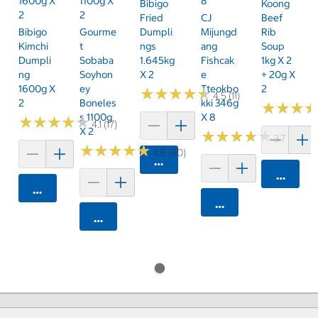
1600g X
1100g X
8
Bibigo
Koong
2
2
Fried
CJ
Beef
Bibigo
Gourme
Dumpli
Mijungd
Rib
Kimchi
T
Ngs
Ang
Soup
Dumpli
Sobaba
1.645kg
Fishcak
1kg X 2
Ng
Soyhon
X 2
E
+ 20g X
1600g X
Ey
Tteokbo
2
★
★
★
★
★
★
★
★
★
★
4.5 (11)
2
Boneles
Kki 346g
★
★
★
★
★
★
S 1100g
X 8
★
★
★
★
★
★
★
★
★
★
4.1 (17)
X 2
★
★
★
★
★
★
★
★
★
★
3.7 (18)
★
★
★
★
★
★
★
★
★
★
4.8 (80)
카트에 담기
카트에 
카트에 담기
카트에 담기
카트에 담기