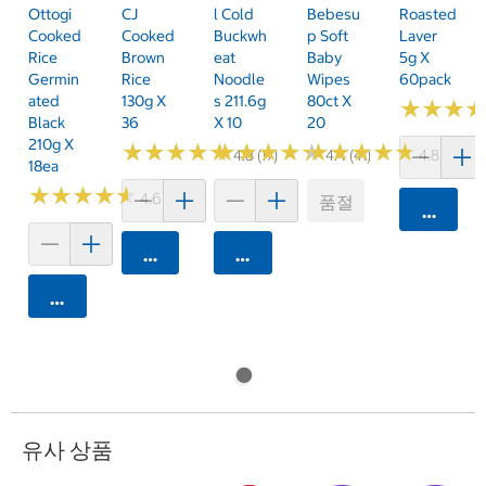
Ottogi
CJ
L Cold
Bebesu
Roasted
Cooked
Cooked
Buckwh
P Soft
Laver
Rice
Brown
Eat
Baby
5g X
Germin
Rice
Noodle
Wipes
60pack
Ated
130g X
S 211.6g
80ct X
★
★
★
★
★
★
Black
36
X 10
20
210g X
★
★
★
★
★
★
★
★
★
★
★
★
★
★
★
★
★
★
★
★
★
★
★
★
★
★
★
★
★
★
4.8 (17)
4.4 (41)
4.8 (56)
18ea
★
★
★
★
★
★
★
★
★
★
4.6 (59)
품절
카트에 
카트에 담기
카트에 담기
카트에 담기
유사 상품