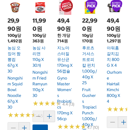
29,9
11,99
49,4
22,99
49,4
90원
0원
90원
0원
90원
100g당
100g당
한 개당
10g당
100g당
1,492원
363원
714원
170원
1,297원
농심 오
농심 사
지노마
후르츠
아워홈
징어 짬
리면
스터질
거셔스
갈치김
뽕컵
110g X
유산균
트로피
치 800
67g X
30개
170mg X
칼 펀치
G X 4
30
56캡슐
1,000g /
Nongshi
Ourhom
40g X
Nongshi
M Fried
Gyno
E
25
M Squid
Ramyun
Master
Hairtail
Bowl
110g X
Women'
Fruit
Kimchi
Noodle
30
S
Gusher
800g X
67g X
Probioti
S
4
★
★
★
★
★
★
★
★
★
★
4.4 (13)
30
Cs
Tropiacl
★
★
★
★
★
★
170mg X
Punch
★
★
★
★
★
★
★
★
★
★
4.5 (6)
56cp
1,000g /
40g X
★
★
★
★
★
★
★
★
★
★
4.7 (10)