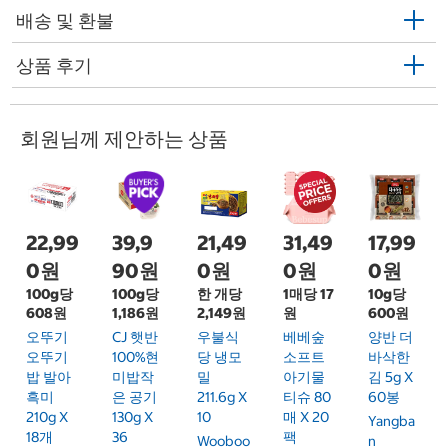
배송 및 환불
상품 후기
회원님께 제안하는 상품
22,99
39,9
21,49
31,49
17,99
0원
90원
0원
0원
0원
100g당
100g당
한 개당
1매당 17
10g당
608원
1,186원
2,149원
원
600원
오뚜기
CJ 햇반
우불식
베베숲
양반 더
오뚜기
100%현
당 냉모
소프트
바삭한
밥 발아
미밥작
밀
아기물
김 5g X
흑미
은 공기
211.6g X
티슈 80
60봉
210g X
130g X
10
매 X 20
Yangba
18개
36
팩
Wooboo
N