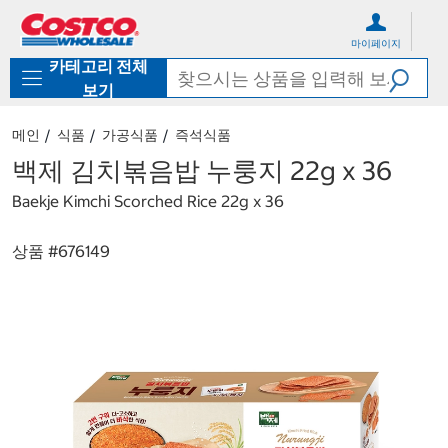
컨
메
텐
뉴
마이페이지
츠
로
카테고리 전체
로
바
바
로
보기
로
가
가
기
메인
식품
가공식품
즉석식품
기
백제 김치볶음밥 누룽지 22g x 36
Baekje Kimchi Scorched Rice 22g x 36
상품 #
676149