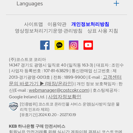
Languages
사이트맵
이용약관
개인정보처리방침
영상정보처리기기운영·관리방침
상표 사용 지침
(주)코스트코 코리아
14347 경기도 광명시 일직로 40 (일직동 163-3) | 대표자 : 조민수
| 사업자 등록번호 : 107-81-63829 | 통신판매업 신고번호 : 제
고객센터
2013-경기광명-0013호 | 전화 : 1899-9900 | E-mail :
문의 바로가기 ▶ (매장/온라인)
| 개인 정보 보호책임자 : 한
webmanager@costcokr.com
신(E-mail :
) | 호스팅제공자 :
사업자정보확인
Google Ireland Ltd. |
[인증범위] 코스트코 온라인몰 서비스 운영(심사받지 않은 물
리적 인프라 제외)
[유효기간] 2024.10.20 - 2027.10.19
KEB 하나은행 구매 안전서비스
회원님은 안전거래를 위해 실시간 계좌이체 결제시 코스트코에