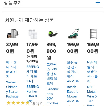
상품 후기
회원님께 제안하는 상품
37,99
17,99
399,
199,9
169,9
0원
0원
900
00원
00원
한 개당
원
1,799원
웨버 침
보쉬 유
NSF 메
그린웍
ESSENQ
니스타
선 전기
탈 와이
스 60V
세디 필
터 패키
식 잔디
어 6단
충전식
터 세트
지
깎이
선반 블
백팩 블
10개
ARM 34
랙
Weber
로워
ESSENQ
Chimne
Bosch
NSF
Greenw
Purifier
Y Starter
Electric
Metal
Orks
Filter 10
Package
Mower
Wire 6
60V
Pack
ARM 34
Tier
★
★
★
★
★
★
★
★
★
★
Cordles
4.8 (127)
Rack