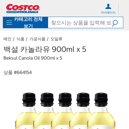
컨
메
텐
뉴
마이페이지
츠
로
카테고리 전체
로
바
바
로
보기
로
가
가
기
메인
식품
가공식품
오일류
기
백설 카놀라유 900ml x 5
Beksul Canola Oil 900ml x 5
상품 #
664154