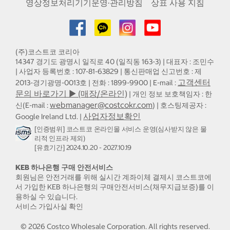
영상정보처리기기운영·관리방침
상표 사용 지침
(주)코스트코 코리아
14347 경기도 광명시 일직로 40 (일직동 163-3) | 대표자 : 조민수
| 사업자 등록번호 : 107-81-63829 | 통신판매업 신고번호 : 제
고객센터
2013-경기광명-0013호 | 전화 : 1899-9900 | E-mail :
문의 바로가기 ▶ (매장/온라인)
| 개인 정보 보호책임자 : 한
webmanager@costcokr.com
신(E-mail :
) | 호스팅제공자 :
사업자정보확인
Google Ireland Ltd. |
[인증범위] 코스트코 온라인몰 서비스 운영(심사받지 않은 물
리적 인프라 제외)
[유효기간] 2024.10.20 - 2027.10.19
KEB 하나은행 구매 안전서비스
회원님은 안전거래를 위해 실시간 계좌이체 결제시 코스트코에
서 가입한 KEB 하나은행의 구매안전서비스(채무지급보증)를 이
용하실 수 있습니다.
서비스 가입사실 확인
©
2026
Costco Wholesale Corporation.
All rights reserved.