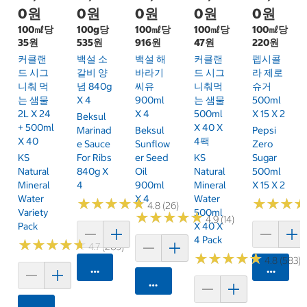
0원
0원
0원
0원
0원
100㎖당
100g당
100㎖당
100㎖당
100㎖당
35원
535원
916원
47원
220원
커클랜
백설 소
백설 해
커클랜
펩시콜
드 시그
갈비 양
바라기
드 시그
라 제로
니춰 먹
념 840g
씨유
니춰먹
슈거
는 샘물
X 4
900ml
는 샘물
500ml
2L X 24
X 4
500ml
X 15 X 2
Beksul
+ 500ml
X 40 X
Marinad
Beksul
Pepsi
X 40
4팩
E Sauce
Sunflow
Zero
KS
For Ribs
Er Seed
KS
Sugar
Natural
840g X
Oil
Natural
500ml
Mineral
4
900ml
Mineral
X 15 X 2
Water
X 4
Water
★
★
★
★
★
★
★
★
★
★
★
★
★
★
★
★
4.8 (26)
Variety
500ml
★
★
★
★
★
★
★
★
★
★
4.9 (14)
Pack
X 40 X
4 Pack
★
★
★
★
★
★
★
★
★
★
4.7 (269)
★
★
★
★
★
★
★
★
★
★
4.8 (583)
카트에 담기
카트에 
카트에 담기