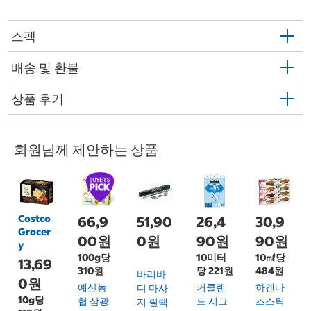
스펙
배송 및 환불
상품 후기
회원님께 제안하는 상품
Costco
66,9
51,90
26,4
30,9
Grocer
00원
0원
90원
90원
y
100g당
10미터
10㎖당
13,69
310원
당 221원
484원
바리바
0원
예산농
커클랜
하겐다
디 마사
10g당
협 삼광
드 시그
즈스틱
지 릴렉