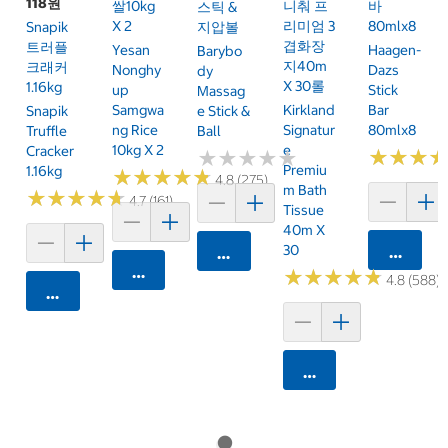
118원
쌀10kg
니춰 프
바
스틱 &
X 2
리미엄 3
80mlx8
Snapik
지압볼
겹화장
트러플
Yesan
Haagen-
Barybo
지40m
크래커
Nonghy
Dazs
Dy
X 30롤
1.16kg
Up
Stick
Massag
Samgwa
Kirkland
Bar
Snapik
E Stick &
Ng Rice
Signatur
80mlx8
Truffle
Ball
10kg X 2
E
Cracker
★
★
★
★
★
★
★
★
★
★
★
★
★
★
★
★
Premiu
1.16kg
★
★
★
★
★
★
★
★
★
★
4.8 (275)
M Bath
★
★
★
★
★
★
★
★
★
★
4.7 (161)
Tissue
40m X
30
카트에 
카트에 담기
카트에 담기
★
★
★
★
★
★
★
★
★
★
4.8 (588)
카트에 담기
카트에 담기