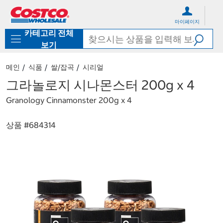
컨
메
텐
뉴
마이페이지
츠
로
카테고리 전체
로
바
바
로
보기
로
가
가
기
메인
식품
쌀/잡곡
시리얼
기
그라놀로지 시나몬스터 200g x 4
Granology Cinnamonster 200g x 4
상품 #
684314