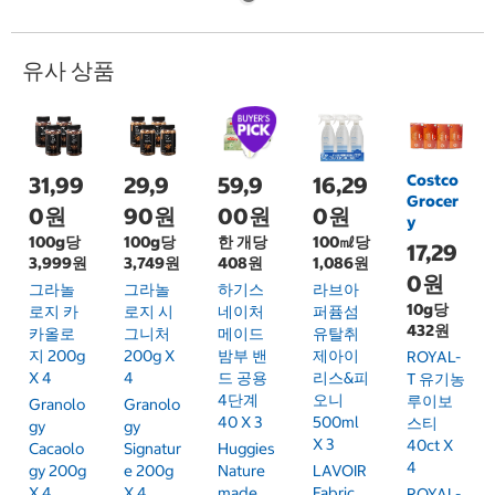
유사 상품
Costco
31,99
29,9
59,9
16,29
Grocer
0원
90원
00원
0원
y
100g당
100g당
한 개당
100㎖당
17,29
3,999원
3,749원
408원
1,086원
0원
그라놀
그라놀
하기스
라브아
10g당
로지 카
로지 시
네이처
퍼퓸섬
432원
카올로
그니처
메이드
유탈취
지 200g
200g X
밤부 밴
제아이
ROYAL-
X 4
4
드 공용
리스&피
T 유기농
4단계
오니
루이보
Granolo
Granolo
40 X 3
500ml
스티
Gy
Gy
X 3
40ct X
Cacaolo
Signatur
Huggies
4
Gy 200g
E 200g
Nature
LAVOIR
X 4
X 4
Made
Fabric
ROYAL-