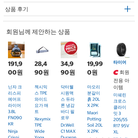
상품 후기
회원님께 제안하는 상품
타이어
191,9
28,4
34,9
19,99
00원
90원
90원
0원
회원
전용 아
닌자 크
젝시믹
닥터웰
마오리
이템
리스피
스 TPE
시원맥
분갈이
미쉐린
에어프
와이드
스 듀라
흙 20L
크로스
라이어
요가 매
론 냉감
X 2PK
클라이
3.8L
트
바디 필
Maori
밋 3
FN090
로우
Xexymix
Potting
205/55
KR
TPE
Dr.Well
Soil 20L
R17 95V
Ninja
Wide
C1 MAX
X 2PK
XL
Crispi
Yoga
Duraron