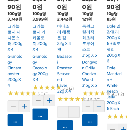
90원
0원
0원
0원
90원
100g당
100g당
10g당
10g당
10g당
3,749원
3,999원
2,442원
121원
85원
그라놀
그라놀
바다소
동원그
Dole 밀
로지 시
로지 카
리 해품
릴리직
감젤리
나몬스
카올로
은 김
화초리
200g X
터 200g
지 200g
22g X 4
조부어
6 +백도
X 4
X 4
캔
스트
젤리
315g X 5
200g X
Granolo
Granolo
Badasor
6
Gy
Gy
I
Dongwo
Cinnam
Cacaolo
Roasted
N Grilly
Dole
Onster
Gy 200g
Season
Chorizo
Mandari
200g X
X 4
Ed
Wurst
N +
4
Laver
315g X 5
White
★
★
★
★
★
★
★
★
★
★
5.0 (2)
22g X 4
Peach
★
★
★
★
★
★
★
★
★
★
★
★
★
★
★
★
★
★
★
★
5.0 (3)
4.3 (12)
Jelly
★
★
★
★
★
★
★
★
★
★
4.5 (30)
200g X
6 Each
카트에 담기
★
★
★
★
★
★
카트에 담기
카트에 담기
카트에 담기