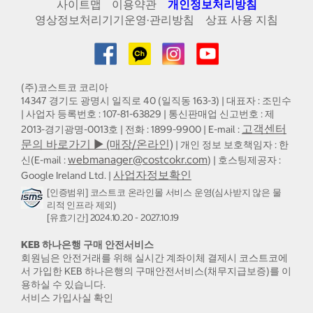
사이트맵
이용약관
개인정보처리방침
영상정보처리기기운영·관리방침
상표 사용 지침
(주)코스트코 코리아
14347 경기도 광명시 일직로 40 (일직동 163-3) | 대표자 : 조민수
| 사업자 등록번호 : 107-81-63829 | 통신판매업 신고번호 : 제
고객센터
2013-경기광명-0013호 | 전화 : 1899-9900 | E-mail :
문의 바로가기 ▶ (매장/온라인)
| 개인 정보 보호책임자 : 한
webmanager@costcokr.com
신(E-mail :
) | 호스팅제공자 :
사업자정보확인
Google Ireland Ltd. |
[인증범위] 코스트코 온라인몰 서비스 운영(심사받지 않은 물
리적 인프라 제외)
[유효기간] 2024.10.20 - 2027.10.19
KEB 하나은행 구매 안전서비스
회원님은 안전거래를 위해 실시간 계좌이체 결제시 코스트코에
서 가입한 KEB 하나은행의 구매안전서비스(채무지급보증)를 이
용하실 수 있습니다.
서비스 가입사실 확인