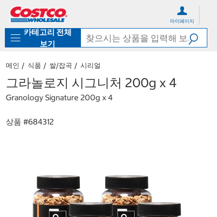
컨
메
텐
뉴
마이페이지
츠
로
카테고리 전체
로
바
바
로
보기
로
가
가
기
메인
식품
쌀/잡곡
시리얼
기
그라놀로지 시그니처 200g x 4
Granology Signature 200g x 4
상품 #
684312