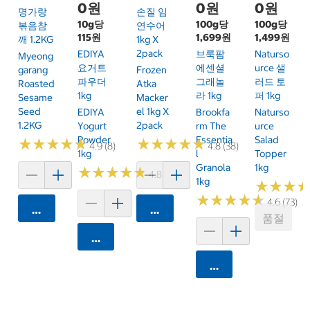
0원
0원
0원
명가랑
손질 임
10g당
100g당
100g당
볶음참
연수어
115원
1,699원
1,499원
깨 1.2KG
1kg X
2pack
EDIYA
브룩팜
Naturso
Myeong
요거트
에센셜
Urce 샐
Garang
Frozen
파우더
그래놀
러드 토
Roasted
Atka
1kg
라 1kg
퍼 1kg
Sesame
Macker
Seed
El 1kg X
EDIYA
Brookfa
Naturso
1.2KG
2pack
Yogurt
Rm The
Urce
Powder
Essentia
Salad
★
★
★
★
★
★
★
★
★
★
★
★
★
★
★
★
★
★
★
★
4.9 (8)
4.8 (38)
1kg
L
Topper
Granola
1kg
★
★
★
★
★
★
★
★
★
★
4.8 (21)
1kg
★
★
★
★
★
★
★
★
★
★
★
★
★
★
★
★
4.6 (73)
카트에 담기
카트에 담기
품절
카트에 담기
카트에 담기