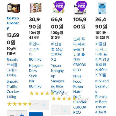
Costco
30,9
66,9
105,9
26,4
Grocer
90원
00원
00원
90원
y
10㎖당
100g당
10미터
13,69
484원
310원
당 221원
닌자 푸
0원
하겐다
예산농
커클랜
디 파워
10g당
즈스틱
협 삼광
드 시그
뉴트리
118원
바
쌀10kg
니춰 프
듀오 블
80mlx8
X 2
리미엄 3
Snapik
렌더
겹화장
트러플
CB100K
Haagen-
Yesan
지40m
크래커
RCO
Dazs
Nonghy
X 30롤
1.16kg
Stick
Up
Ninja
Bar
Samgwa
Kirkland
Snapik
Foodi
80mlx8
Ng Rice
Signatur
Truffle
Power
10kg X 2
E
Cracker
Nutri
★
★
★
★
★
★
★
★
★
★
4.7 (109)
Premiu
1.16kg
DUO
★
★
★
★
★
★
★
★
★
★
4.8 (271)
M Bath
Blender
★
★
★
★
★
★
★
★
★
★
4.7 (159)
Tissue
CB100K
40m X
RCO