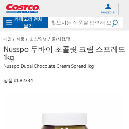
컨
메
텐
뉴
마이페이지
츠
로
카테고리 전체
로
바
바
로
보기
로
가
가
기
메인
식품
소스/양념
꿀/시럽/잼
기
Nusspo 두바이 초콜릿 크림 스프레드
1kg
Nusspo Dubai Chocolate Cream Spread 1kg
상품 #
682334