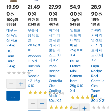
19,99
21,49
27,99
54,9
28,9
0원
0원
0원
00원
90원
100g당
한 개당
1장당
10g당
1장당
833원
2,149원
467원
549원
181원
대구농
우불식
파파레
일드프
파파레
산 독일
당 냉모
서피 리
랑드 미
서피 리
산 파로
밀
얼 센텔
니까망
얼 센텔
2.4kg
211.6g X
라 시카
베르
라 시카
10
쿨링 마
25g X 10
토너 패
DG
스크 30
X 4
드 80매
Farm
Wooboo
매 X 2
X 2
Farro
L Cold
Ile De
2.4kg
Buckwh
Papa
France
Papa
Eat
Recipe
Mini
Recipe
★
★
★
★
★
★
★
★
★
★
Noodle
Real
Camem
Real
S 211.6g
Centella
Bert
Centella
X 10
Cica
25g X 10
Cica
Cooling
X 4
Toner
★
★
★
★
★
★
★
★
★
★
4.4 (41)
Mask
Pad
카트에 담기
★
★
★
★
★
★
★
★
★
★
5.0 (2)
30ct X 2
80ct X 2
★
★
★
★
★
★
★
★
★
★
★
★
★
★
★
★
5.0 (1)