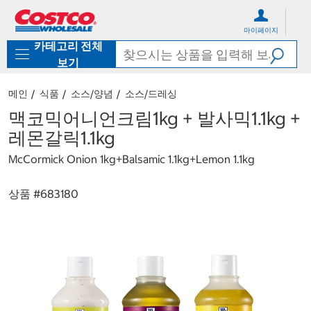
컨
메
텐
뉴
마이페이지
츠
로
카테고리 전체
로
바
바
로
보기
로
가
가
기
메인
식품
소스/양념
소스/드레싱
기
맥코믹어니언크림1kg + 발사믹1.1kg +
레몬갈릭1.1kg
McCormick Onion 1kg+Balsamic 1.1kg+Lemon 1.1kg
상품 #
683180