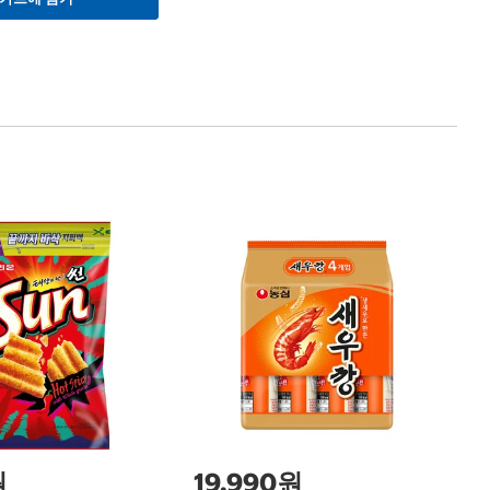
1
허
Ho
24
원
19,990원