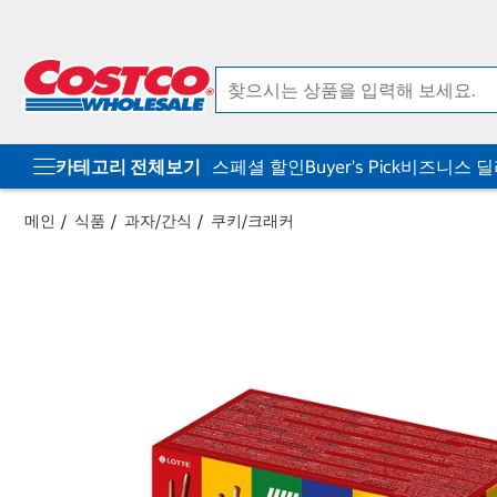
컨
메
텐
뉴
츠
로
로
바
바
로
로
가
가
기
기
카테고리 전체보기
스페셜 할인
Buyer's Pick
비즈니스 
메인
식품
과자/간식
쿠키/크래커