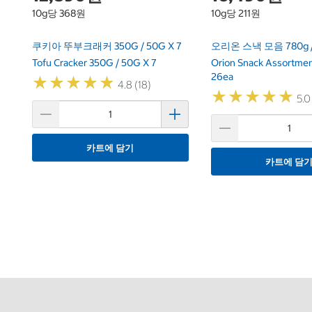
10g당 368원
10g당 211원
쿠키아 뚜부크래커 350G / 50G X 7
오리온 스낵 모음 780g 
Tofu Cracker 350G / 50G X 7
Orion Snack Assortmen
26ea
★
★
★
★
★
★
★
★
★
★
4.8 (18)
★
★
★
★
★
★
★
★
★
★
5.0
카트에 담기
카트에 담