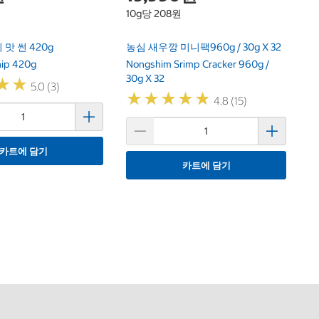
10g당 208원
맛 썬 420g
농심 새우깡 미니팩960g / 30g X 32
hip 420g
Nongshim Srimp Cracker 960g /
30g X 32
★
★
★
★
5.0 (3)
★
★
★
★
★
★
★
★
★
★
4.8 (15)
카트에 담기
카트에 담기