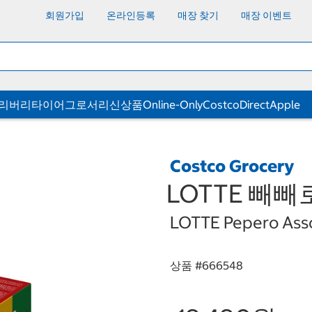
회원가입
온라인등록
매장 찾기
매장 이벤트
딜리버리
타이어
그로서리
신상품
Online-Only
CostcoDirect
Apple
Costco Grocery
LOTTE 빼빼로
LOTTE Pepero Asso
상품 #
666548