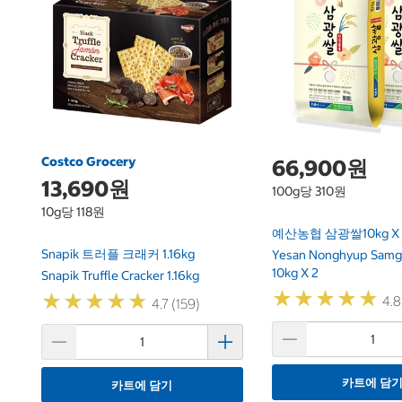
Costco Grocery
66,900원
13,690원
100g당 310원
10g당 118원
예산농협 삼광쌀10kg X 
Snapik 트러플 크래커 1.16kg
Yesan Nonghyup Samg
10kg X 2
Snapik Truffle Cracker 1.16kg
★
★
★
★
★
★
★
★
★
★
★
★
★
★
★
★
★
★
★
★
4.8
4.7 (159)
카트에 담
카트에 담기