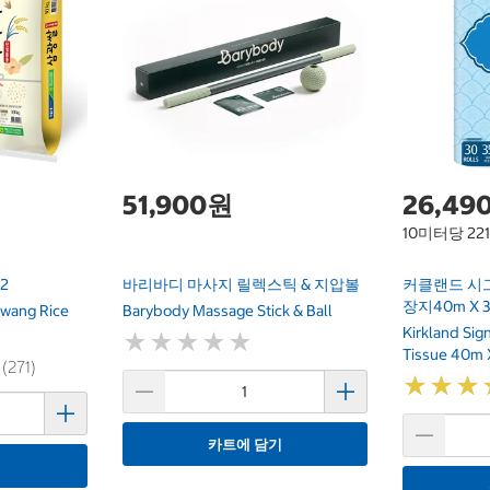
51,900원
26,49
10미터당 22
2
바리바디 마사지 릴렉스틱 & 지압볼
커클랜드 시
장지40m X 
wang Rice
Barybody Massage Stick & Ball
Kirkland Si
★
★
★
★
★
★
★
★
★
★
Tissue 40m 
 (271)
★
★
★
★
★
★
카트에 담기
기