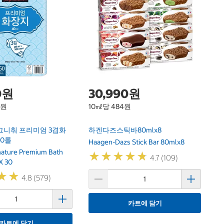
닌
F
Ni
0원
30,990원
1원
10㎖당 484원
그니춰 프리미엄 3겹화
하겐다즈스틱바80mlx8
30롤
Haagen-Dazs Stick Bar 80mlx8
gnature Premium Bath
★
★
★
★
★
★
★
★
★
★
4.7 (109)
X 30
★
★
★
★
4.8 (579)
카트에 담기
카트에 담기