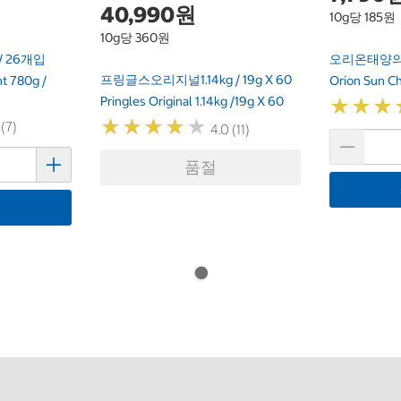
40,990원
10g당 185원
10g당 360원
/ 26개입
오리온태양의 
프링글스오리지널1.14kg / 19g X 60
t 780g /
Orion Sun C
Pringles Original 1.14kg /19g X 60
★
★
★
★
★
★
★
★
★
★
★
★
★
★
★
★
 (7)
4.0 (11)
품절
기