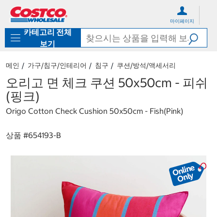
컨
메
텐
뉴
마이페이지
츠
로
카테고리 전체
로
바
바
로
보기
로
가
가
기
메인
가구/침구/인테리어
침구
쿠션/방석/액세서리
기
오리고 면 체크 쿠션 50x50cm - 피쉬
(핑크)
Origo Cotton Check Cushion 50x50cm - Fish(Pink)
상품 #
654193-B