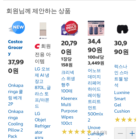
회원님께 제안하는 상품
34,4
Costco
20,79
30,9
회원
Grocer
90원
0원
90원
y
전용 아
100㎖당
1장당
37,99
이템
3,449원
158원
럭스나
LG 오브
0원
어노브
크리넥
인 스마
제 AI 냉
데미지
스 위생
트젤 방
장고
리페어
행주
석
Onkapa
870L, 글
하이드
100매
Ringa 쿨
Luxnine
라스 토
레이팅
링 베개
Kleenex
Smart
프/아몬
트리트
2P
Multi
Gel
드
먼트
Purpose
Cushion
Onkapa
LG
500mlx
Wipes
Ringa
★
★
★
★
★
★
Objet
2
100ct
Cooling
Refriger
Unove
Pillow 2
★
★
★
★
★
★
★
★
★
★
Ator
4.8 (93)
Damage
Pack
870L