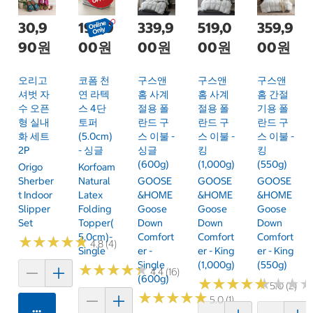
30,9
199,9
339,9
519,0
359,9
90원
00원
00원
00원
00원
오리고
코폼 천
구스앤
구스앤
구스앤
셔벗 자
연 라텍
홈 사계
홈 사계
홈 간절
수 오픈
스 4단
절용 폴
절용 폴
기용 폴
형 실내
토퍼
란드 구
란드 구
란드 구
화 세트
(5.0cm)
스 이불 -
스 이불 -
스 이불 -
2P
- 싱글
싱글
킹
킹
(600g)
(1,000g)
(550g)
Origo
Korfoam
Sherber
Natural
GOOSE
GOOSE
GOOSE
T Indoor
Latex
&HOME
&HOME
&HOME
Slipper
Folding
Goose
Goose
Goose
Set
Topper(
Down
Down
Down
5.0cm)-
Comfort
Comfort
Comfort
★
★
★
★
★
★
★
★
★
★
4.8 (4)
Single
Er -
Er - King
Er - King
Single
(1,000g)
(550g)
★
★
★
★
★
★
★
★
★
★
4.4 (16)
(600g)
★
★
★
★
★
★
★
★
★
★
★
★
★
★
★
★
5.0 (2)
★
★
★
★
★
★
★
★
★
★
5.0 (1)
카트에 담기