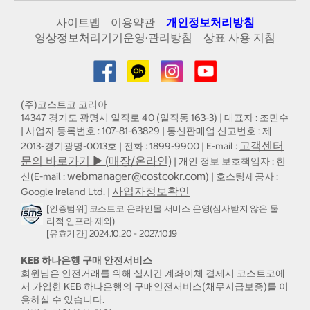
사이트맵
이용약관
개인정보처리방침
영상정보처리기기운영·관리방침
상표 사용 지침
(주)코스트코 코리아
14347 경기도 광명시 일직로 40 (일직동 163-3) | 대표자 : 조민수
| 사업자 등록번호 : 107-81-63829 | 통신판매업 신고번호 : 제
고객센터
2013-경기광명-0013호 | 전화 : 1899-9900 | E-mail :
문의 바로가기 ▶ (매장/온라인)
| 개인 정보 보호책임자 : 한
webmanager@costcokr.com
신(E-mail :
) | 호스팅제공자 :
사업자정보확인
Google Ireland Ltd. |
[인증범위] 코스트코 온라인몰 서비스 운영(심사받지 않은 물
리적 인프라 제외)
[유효기간] 2024.10.20 - 2027.10.19
KEB 하나은행 구매 안전서비스
회원님은 안전거래를 위해 실시간 계좌이체 결제시 코스트코에
서 가입한 KEB 하나은행의 구매안전서비스(채무지급보증)를 이
용하실 수 있습니다.