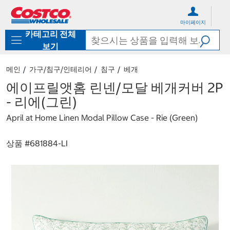
컨
메
텐
뉴
마이페이지
츠
로
카테고리 전체
로
바
바
로
보기
로
가
가
기
메인
가구/침구/인테리어
침구
베개
기
에이프릴앳홈 린넨/모달 베개커버 2P
- 리에(그린)
April at Home Linen Modal Pillow Case - Rie (Green)
상품 #
681884-LI