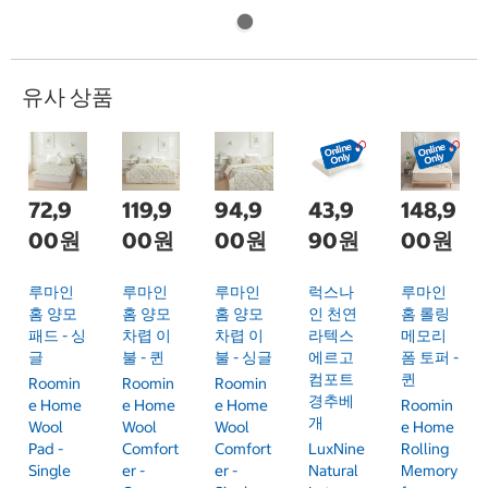
유사 상품
72,9
119,9
94,9
43,9
148,9
00원
00원
00원
90원
00원
루마인
루마인
루마인
럭스나
루마인
홈 양모
홈 양모
홈 양모
인 천연
홈 롤링
패드 - 싱
차렵 이
차렵 이
라텍스
메모리
글
불 - 퀸
불 - 싱글
에르고
폼 토퍼 -
컴포트
퀸
Roomin
Roomin
Roomin
경추베
E Home
E Home
E Home
Roomin
개
Wool
Wool
Wool
E Home
Pad -
Comfort
Comfort
LuxNine
Rolling
Single
Er -
Er -
Natural
Memory