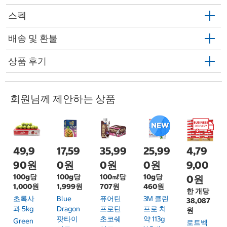
스펙
배송 및 환불
상품 후기
회원님께 제안하는 상품
49,9
17,59
35,99
25,99
4,79
90원
0원
0원
0원
9,00
100g당
100g당
100㎖당
10g당
0원
1,000원
1,999원
707원
460원
한 개당
초록사
Blue
퓨어틴
3M 클린
38,087
과 5kg
Dragon
프로틴
프로 치
원
팟타이
초코쉐
약 113g
Green
로트벡