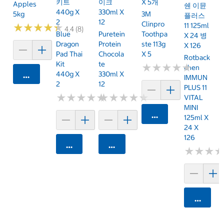
키트
이크
X 5개
Apples
쉔 이뮨
440g X
330ml X
5kg
3M
플러스
2
12
Clinpro
11 125ml
★
★
★
★
★
★
★
★
★
★
4.4 (8)
Blue
Puretein
Toothpa
X 24 병
Dragon
Protein
Ste 113g
X 126
Pad Thai
Chocola
X 5
Rotback
Kit
Te
★
★
★
★
★
★
★
★
★
★
Chen
440g X
330ml X
카트에 담기
IMMUN
2
12
PLUS 11
★
★
★
★
★
★
★
★
★
★
★
★
★
★
★
★
★
★
★
★
VITAL
MINI
카트에 담기
125ml X
24 X
126
카트에 담기
카트에 담기
★
★
★
★
★
★
카트에 