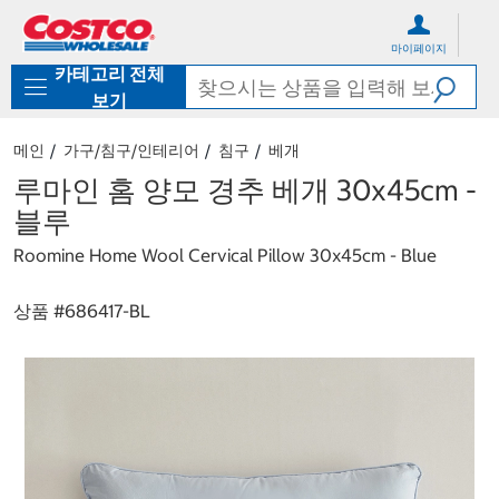
컨
메
텐
뉴
마이페이지
츠
로
카테고리 전체
로
바
바
로
보기
로
가
가
기
메인
가구/침구/인테리어
침구
베개
기
루마인 홈 양모 경추 베개 30x45cm -
블루
Roomine Home Wool Cervical Pillow 30x45cm - Blue
상품 #
686417-BL