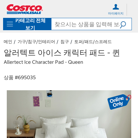
컨
메
텐
뉴
마이페이지
츠
로
카테고리 전체
로
바
바
로
보기
로
가
가
기
메인
가구/침구/인테리어
침구
토퍼/패드/스프레드
기
알러텍트 아이스 캐릭터 패드 - 퀸
Allertect Ice Character Pad - Queen
상품 #
695035