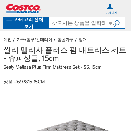
컨
메
텐
뉴
마이페이지
츠
로
카테고리 전체
로
바
바
로
보기
로
가
가
기
메인
가구/침구/인테리어
침실가구
침대
기
씰리 멜리사 플러스 펌 매트리스 세트
- 슈퍼싱글, 15cm
Sealy Melissa Plus Firm Mattress Set - SS, 15cm
상품 #
692815-15CM