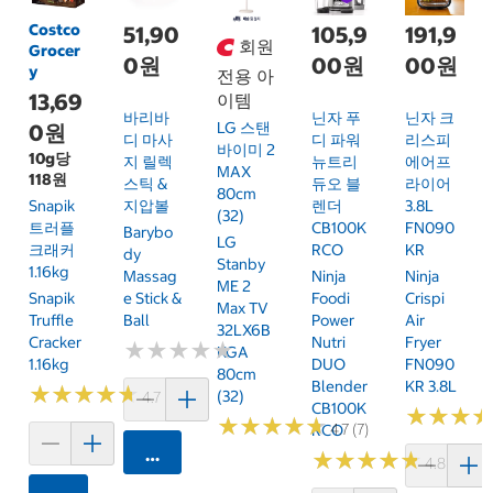
Costco
51,90
105,9
191,9
회원
Grocer
0원
00원
00원
y
전용 아
13,69
이템
바리바
닌자 푸
닌자 크
LG 스탠
0원
디 마사
디 파워
리스피
바이미 2
10g당
지 릴렉
뉴트리
에어프
MAX
118원
스틱 &
듀오 블
라이어
80cm
Snapik
지압볼
렌더
3.8L
(32)
트러플
CB100K
FN090
Barybo
LG
크래커
RCO
KR
Dy
Stanby
1.16kg
Massag
Ninja
Ninja
ME 2
Snapik
E Stick &
Foodi
Crispi
Max TV
Truffle
Ball
Power
Air
32LX6B
Cracker
Nutri
Fryer
★
★
★
★
★
★
★
★
★
★
KGA
1.16kg
DUO
FN090
80cm
Blender
KR 3.8L
★
★
★
★
★
★
★
★
★
★
(32)
4.7 (159)
CB100K
★
★
★
★
★
★
★
★
★
★
★
★
★
★
★
★
4.7 (7)
RCO
카트에 담기
★
★
★
★
★
★
★
★
★
★
4.8 (250)