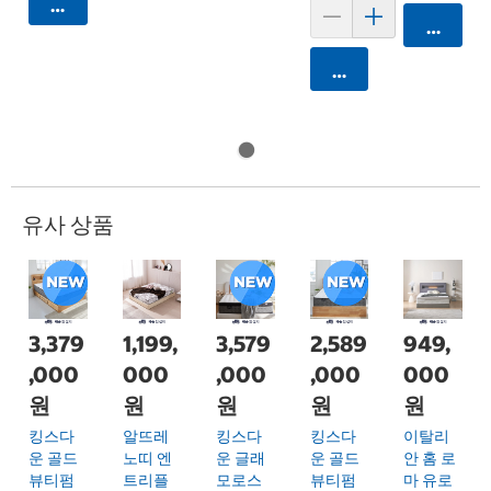
카트에 담기
카트에 
카트에 담기
유사 상품
3,379
1,199,
3,579
2,589
949,
,000
000
,000
,000
000
원
원
원
원
원
킹스다
알뜨레
킹스다
킹스다
이탈리
운 골드
노띠 엔
운 글래
운 골드
안 홈 로
뷰티펌
트리플
모로스
뷰티펌
마 유로