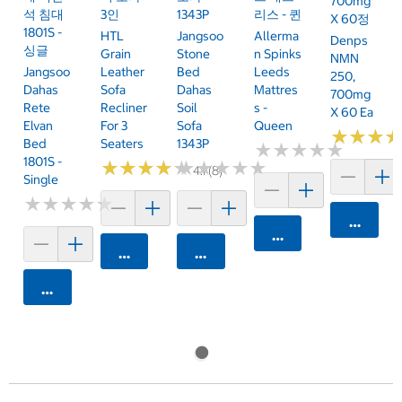
700mg
석 침대
3인
1343P
리스 - 퀸
X 60정
1801S -
HTL
Jangsoo
Allerma
Denps
싱글
Grain
Stone
N Spinks
NMN
Jangsoo
Leather
Bed
Leeds
250,
Dahas
Sofa
Dahas
Mattres
700mg
Rete
Recliner
Soil
S -
X 60 Ea
Elvan
For 3
Sofa
Queen
★
★
★
★
★
★
Bed
Seaters
1343P
★
★
★
★
★
★
★
★
★
★
1801S -
★
★
★
★
★
★
★
★
★
★
★
★
★
★
★
★
★
★
★
★
4.1 (8)
Single
★
★
★
★
★
★
★
★
★
★
카트에 
카트에 담기
카트에 담기
카트에 담기
카트에 담기