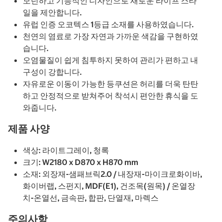
모던하고 기능적인 디자인으로 새로운 라이프 스타
일을 제안합니다.
유럽 인증 오코텍스 1등급 소재를 사용하였습니다.
천연의 염료로 가장 자연과 가까운 색감을 구현하였
습니다.
오염물질이 쉽게 침투하지 못하여 관리가 편하고 내
구성이 강합니다.
자유로운 이동이 가능한 등쿠션은 허리를 더욱 탄탄
하고 안정적으로 받쳐주어 착석시 편안한 휴식을 도
와줍니다.
제품 사양
색상: 라이트그레이, 청록
크기: W2180 x D870 x H870 mm
소재: 외장재-샘패브릭2.0 / 내장재-마이크로화이바,
화이버랩, 스펀지, MDF(E1), 건조목(원목) / 온열장
치-온열선, 금속판, 합판, 단열재, 마렉스
주의사항