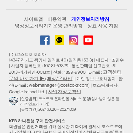
사이트맵
이용약관
개인정보처리방침
영상정보처리기기운영·관리방침
상표 사용 지침
(주)코스트코 코리아
14347 경기도 광명시 일직로 40 (일직동 163-3) | 대표자 : 조민수
| 사업자 등록번호 : 107-81-63829 | 통신판매업 신고번호 : 제
고객센터
2013-경기광명-0013호 | 전화 : 1899-9900 | E-mail :
문의 바로가기 ▶ (매장/온라인)
| 개인 정보 보호책임자 : 한
webmanager@costcokr.com
신(E-mail :
) | 호스팅제공자 :
사업자정보확인
Google Ireland Ltd. |
[인증범위] 코스트코 온라인몰 서비스 운영(심사받지 않은 물
리적 인프라 제외)
[유효기간] 2024.10.20 - 2027.10.19
KEB 하나은행 구매 안전서비스
회원님은 안전거래를 위해 실시간 계좌이체 결제시 코스트코에
서 가입한 KEB 하나은행의 구매안전서비스(채무지급보증)를 이