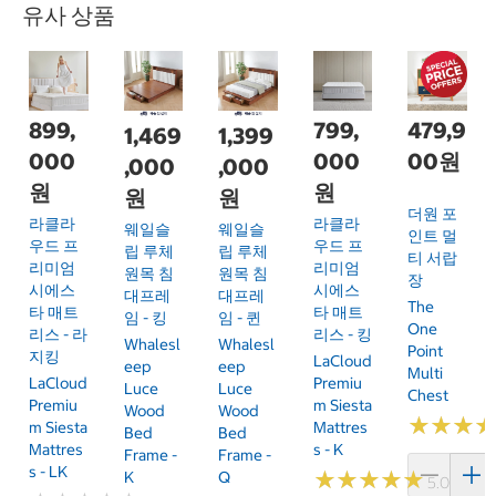
유사 상품
899,
799,
479,9
1,469
1,399
000
000
00원
,000
,000
원
원
원
원
더원 포
라클라
라클라
웨일슬
웨일슬
인트 멀
우드 프
우드 프
립 루체
립 루체
티 서랍
리미엄
리미엄
원목 침
원목 침
장
시에스
시에스
대프레
대프레
The
타 매트
타 매트
임 - 킹
임 - 퀸
One
리스 - 라
리스 - 킹
Whalesl
Whalesl
Point
지킹
LaCloud
Eep
Eep
Multi
LaCloud
Premiu
Luce
Luce
Chest
Premiu
M Siesta
Wood
Wood
★
★
★
★
★
★
M Siesta
Mattres
Bed
Bed
Mattres
S - K
Frame -
Frame -
S - LK
★
★
★
★
★
★
★
★
★
★
K
Q
5.0 (1)