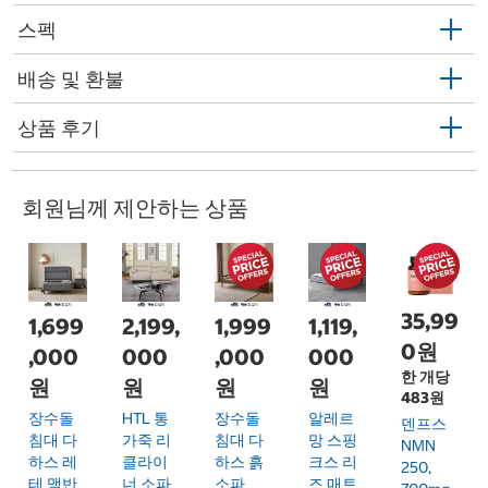
스펙
배송 및 환불
상품 후기
회원님께 제안하는 상품
35,99
1,699
2,199,
1,999
1,119,
0원
,000
000
,000
000
한 개당
원
원
원
원
483원
장수돌
HTL 통
장수돌
알레르
덴프스
침대 다
가죽 리
침대 다
망 스핑
NMN
하스 레
클라이
하스 흙
크스 리
250,
테 맥반
너 소파
소파
즈 매트