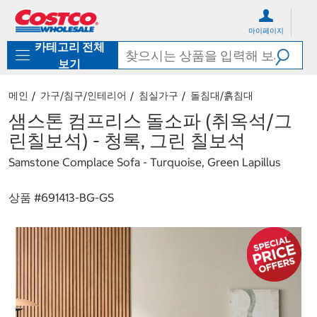
컨
메
텐
뉴
마이페이지
츠
로
카테고리 전체
로
바
바
로
보기
로
가
가
기
메인
가구/침구/인테리어
침실가구
돌침대/흙침대
기
샘스톤 컴프리스 돌소파 (취옥석/그
린칠보석) - 청록, 그린 칠보석
Samstone Complace Sofa - Turquoise, Green Lapillus
상품 #
691413-BG-GS