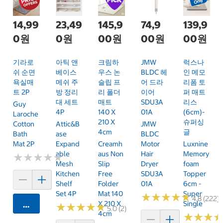
14,99
23,49
145,9
74,9
139,9
0원
0원
00원
00원
00원
기라로
아틱 앤
크림하
JMW
럭스나
쉬 순면
베이스
우스 논
BLDC 헤
인 메모
욕실매
메쉬 주
슬립 프
어 드라
리폼 토
트 2P
방 정리
리 폴더
이어
퍼 매트
대 세트
매트
SDU3A
리스
Guy
4P
140 X
01A
(6cm)-
Laroche
210 X
슈퍼싱
Cotton
Attic&B
JMW
4cm
글
Bath
Ase
BLDC
Mat 2P
Expand
Creamh
Motor
Luxnine
Able
Aus Non
Hair
Memory
★
★
★
★
★
★
★
★
★
★
Mesh
Slip
Dryer
Foam
Kitchen
Free
SDU3A
Topper
Shelf
Folder
01A
6cm -
Set 4P
Mat 140
Super
★
★
★
★
★
★
★
★
★
★
4.8 (222)
X 210 X
Single
카트에 담기
★
★
★
★
★
★
★
★
★
★
5.0 (2)
4cm
★
★
★
★
★
★