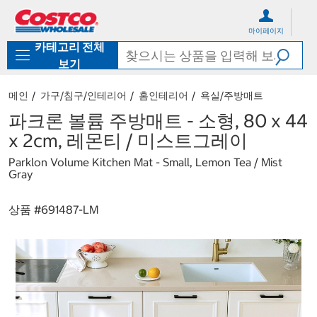
컨
메
텐
뉴
마이페이지
츠
로
카테고리 전체
로
바
바
로
보기
로
가
가
기
메인
가구/침구/인테리어
홈인테리어
욕실/주방매트
기
파크론 볼륨 주방매트 - 소형, 80 x 44
x 2cm, 레몬티 / 미스트그레이
Parklon Volume Kitchen Mat - Small, Lemon Tea / Mist
Gray
상품 #
691487-LM