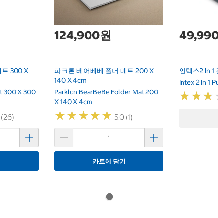
124,900원
49,99
 300 X
파크론 베어베베 폴더 매트 200 X
인텍스2 In 
140 X 4cm
Intex 2 In 1 P
at 300 X 300
Parklon BearBeBe Folder Mat 200
★
★
★
★
★
★
X 140 X 4cm
★
★
★
★
★
★
★
★
★
★
 (26)
5.0 (1)
기
카트에 담기