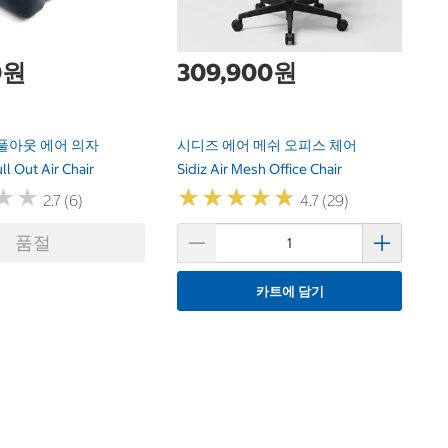
0원
309,900원
1 풀아웃 에어 의자
시디즈 에어 메쉬 오피스 체어
ull Out Air Chair
Sidiz Air Mesh Office Chair
★
★
★
★
★
★
★
★
★
★
★
★
★
★
2.7 (6)
4.7 (29)
품절
카트에 담기