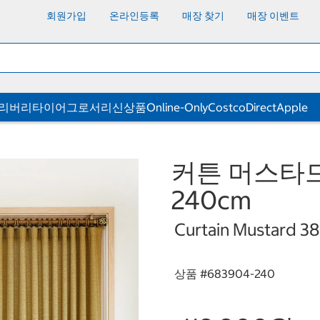
회원가입
온라인등록
매장 찾기
매장 이벤트
딜리버리
타이어
그로서리
신상품
Online-Only
CostcoDirect
Apple
커튼 머스타드 3
240cm
Curtain Mustard 3
상품 #
683904-240