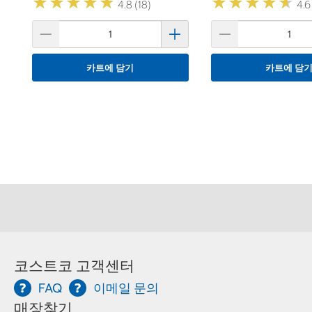
★
★
★
★
★
★
★
★
★
★
★
★
★
★
★
★
★
★
★
★
4.8 (18)
4.6
카트에 담기
카트에 담
코스트코 고객센터
FAQ
이메일 문의
매장찾기