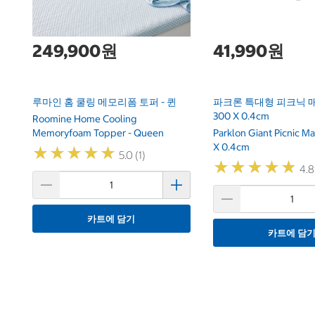
249,900원
41,990원
루마인 홈 쿨링 메모리폼 토퍼 - 퀸
파크론 특대형 피크닉 매트
300 X 0.4cm
Roomine Home Cooling
Memoryfoam Topper - Queen
Parklon Giant Picnic M
X 0.4cm
★
★
★
★
★
★
★
★
★
★
5.0 (1)
★
★
★
★
★
★
★
★
★
★
4.8
카트에 담기
카트에 담