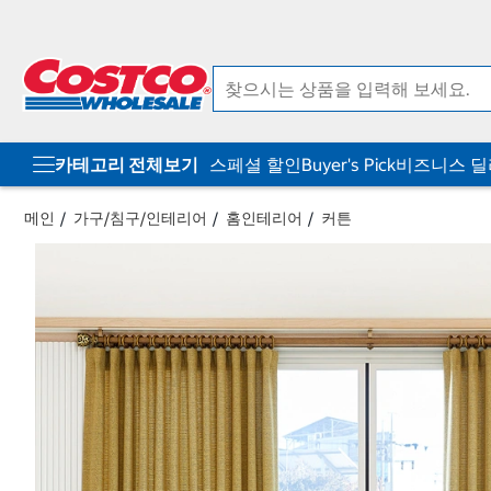
컨
메
텐
뉴
츠
로
로
바
바
로
로
가
가
기
기
카테고리 전체보기
스페셜 할인
Buyer's Pick
비즈니스 
메인
가구/침구/인테리어
홈인테리어
커튼