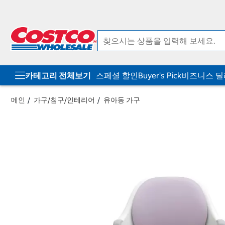
컨
메
텐
뉴
츠
로
로
바
바
로
로
가
가
기
기
카테고리 전체보기
스페셜 할인
Buyer's Pick
비즈니스 
메인
가구/침구/인테리어
유아동 가구