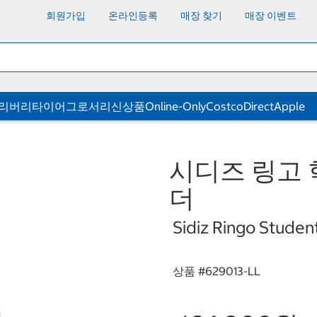
회원가입
온라인등록
매장 찾기
매장 이벤트
딜리버리
타이어
그로서리
신상품
Online-Only
CostcoDirect
Apple
시디즈 링고 
더
Sidiz Ringo Student
상품 #
629013-LL