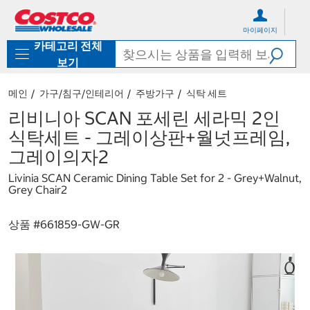
컨
메
텐
뉴
마이페이지
츠
로
카테고리 전체
로
바
바
로
보기
로
가
가
기
메인
가구/침구/인테리어
주방가구
식탁 세트
기
리비니아 SCAN 포세린 세라믹 2인
식탁세트 - 그레이상판+월넛프레임,
그레이의자2
Livinia SCAN Ceramic Dining Table Set for 2 - Grey+Walnut,
Grey Chair2
상품 #
661859-GW-GR