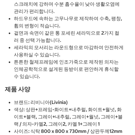
스크래치에 강하며 수분 흡수율이 낮아 생활오염에
관리가 편리합니다.
하드우드에 속하는 고무나무로 제작하여 수축, 팽창,
휨의 변형이 적습니다.
겉면과 속면이 같은 통 포세린 세라믹으로 2가지 컬
러 중 선택 가능합니다.
세라믹의 모서리는 라운드형으로 마감하여 안전하게
사용하실 수 있습니다.
튼튼한 철제프레임에 인조가죽으로 제작된 의자는
인체공학적으로 설게된 등받이로 편안하게 휴식할
수 있습니다.
제품 사양
브랜드: 리비니아(Livinia)
색상: 상판+프레임-화이트+내추럴, 화이트+월넛, 화
이트+블랙, 그레이+내추럴, 그레이+월넛, 그레이+블
랙 / 의자-카멜2, 그레이2, 카멜 1+그레이 1
사이즈: 식탁 800 x 800 x 730mm / 상판두께12mm