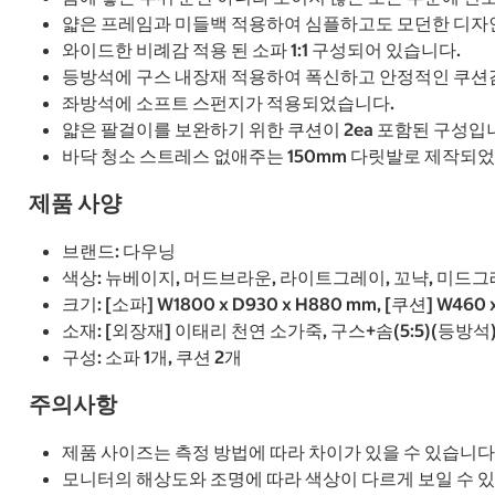
얇은 프레임과 미들백 적용하여 심플하고도 모던한 디자
와이드한 비례감 적용 된 소파 1:1 구성되어 있습니다.
등방석에 구스 내장재 적용하여 폭신하고 안정적인 쿠션
좌방석에 소프트 스펀지가 적용되었습니다.
얇은 팔걸이를 보완하기 위한 쿠션이 2ea 포함된 구성입
바닥 청소 스트레스 없애주는 150mm 다릿발로 제작되
제품 사양
브랜드: 다우닝
색상: 뉴베이지, 머드브라운, 라이트그레이, 꼬냑, 미드그
크기: [소파] W1800 x D930 x H880 mm, [쿠션] W460 
소재: [외장재] 이태리 천연 소가죽, 구스+솜(5:5)(등방석)
구성: 소파 1개, 쿠션 2개
주의사항
제품 사이즈는 측정 방법에 따라 차이가 있을 수 있습니다
모니터의 해상도와 조명에 따라 색상이 다르게 보일 수 