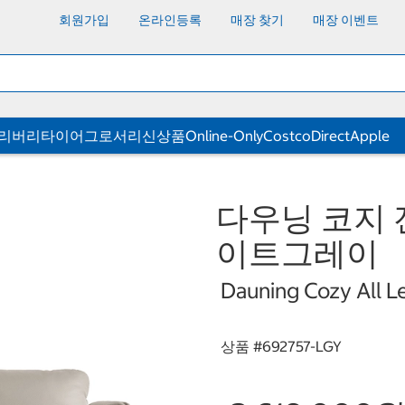
회원가입
온라인등록
매장 찾기
매장 이벤트
딜리버리
타이어
그로서리
신상품
Online-Only
CostcoDirect
Apple
다우닝 코지 
이트그레이
Dauning Cozy All Le
상품 #
692757-LGY