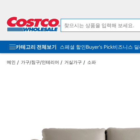
컨
메
텐
뉴
츠
로
로
바
바
로
로
가
가
기
기
카테고리 전체보기
스페셜 할인
Buyer's Pick
비즈니스 
메인
가구/침구/인테리어
거실가구
소파