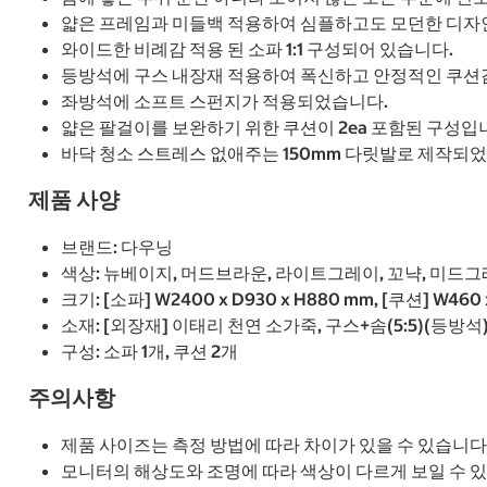
얇은 프레임과 미들백 적용하여 심플하고도 모던한 디자
와이드한 비례감 적용 된 소파 1:1 구성되어 있습니다.
등방석에 구스 내장재 적용하여 폭신하고 안정적인 쿠션
좌방석에 소프트 스펀지가 적용되었습니다.
얇은 팔걸이를 보완하기 위한 쿠션이 2ea 포함된 구성입
바닥 청소 스트레스 없애주는 150mm 다릿발로 제작되
제품 사양
브랜드: 다우닝
색상: 뉴베이지, 머드브라운, 라이트그레이, 꼬냑, 미드그
크기: [소파] W2400 x D930 x H880 mm, [쿠션] W460
소재: [외장재] 이태리 천연 소가죽, 구스+솜(5:5)(등방석)
구성: 소파 1개, 쿠션 2개
주의사항
제품 사이즈는 측정 방법에 따라 차이가 있을 수 있습니다
모니터의 해상도와 조명에 따라 색상이 다르게 보일 수 