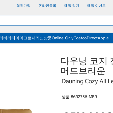
회원가입
온라인등록
매장 찾기
매장 이벤트
딜리버리
타이어
그로서리
신상품
Online-Only
CostcoDirect
Apple
다우닝 코지 전
머드브라운
Dauning Cozy All L
상품 #
692756-MBR