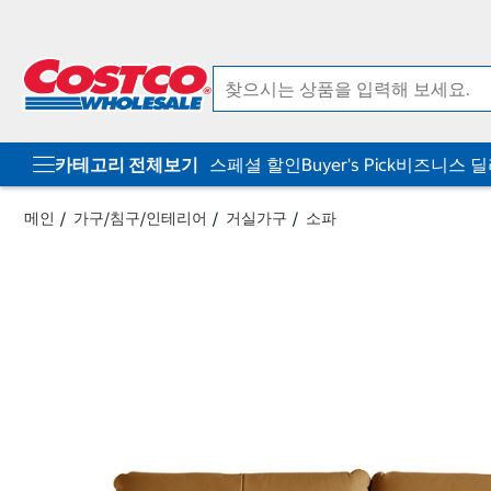
컨
메
텐
뉴
츠
로
로
바
바
로
로
가
가
기
기
카테고리 전체보기
스페셜 할인
Buyer's Pick
비즈니스 
메인
가구/침구/인테리어
거실가구
소파