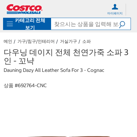
컨
메
텐
뉴
마이페이지
츠
로
카테고리 전체
로
바
바
로
보기
로
가
가
기
메인
가구/침구/인테리어
거실가구
소파
기
다우닝 데이지 전체 천연가죽 소파 3
인 - 꼬냑
Dauning Dazy All Leather Sofa For 3 - Cognac
상품 #
692764-CNC