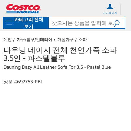
컨
메
텐
뉴
마이페이지
츠
로
카테고리 전체
로
바
바
로
보기
로
가
가
기
메인
가구/침구/인테리어
거실가구
소파
기
다우닝 데이지 전체 천연가죽 소파
3.5인 - 파스텔블루
Dauning Dazy All Leather Sofa For 3.5 - Pastel Blue
상품 #
692763-PBL