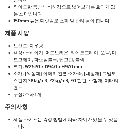
와이드한 등방석 비례감으로 넓어보이는 효과가 있
는 소파입니다.
150mm 높은 다릿발로 소파 밑 관리 용이 합니다.
제품 사양
브랜드: 다우닝
색상: 뉴베이지, 머드브라운, 라이트그레이, 꼬냑, 미
드그레이, 파스텔블루, 딥그린, 블랙
크기: W2620 x D940 x H970 mm
소재: [외장재] 이태리 천연 소가죽, [내장재] 고밀도
스펀지 38kg/m3, 22kg/m3, E0 합판, 소할재, 이태리
밴드
구성: 소파 1개
주의사항
제품 사이즈는 측정 방법에 따라 차이가 있을 수 있습
니다.