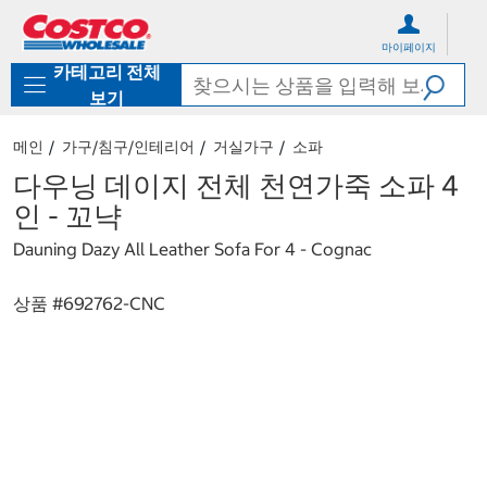
컨
메
텐
뉴
마이페이지
츠
로
카테고리 전체
로
바
바
로
보기
로
가
가
기
메인
가구/침구/인테리어
거실가구
소파
기
다우닝 데이지 전체 천연가죽 소파 4
인 - 꼬냑
Dauning Dazy All Leather Sofa For 4 - Cognac
상품 #
692762-CNC