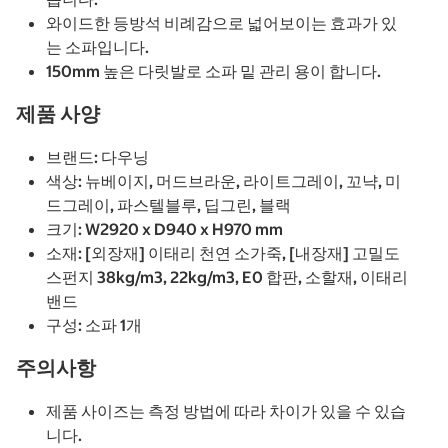
와이드한 등방석 비례감으로 넓어보이는 효과가 있
는 소파입니다.
150mm 높은 다릿발로 소파 밑 관리 용이 합니다.
제품 사양
브랜드: 다우닝
색상: 뉴베이지, 머드브라운, 라이트그레이, 꼬냑, 미
드그레이, 파스텔블루, 딥그린, 블랙
크기: W2920 x D940 x H970 mm
소재: [외장재] 이태리 천연 소가죽, [내장재] 고밀도
스펀지 38kg/m3, 22kg/m3, E0 합판, 소할재, 이태리
밴드
구성: 소파 1개
주의사항
제품 사이즈는 측정 방법에 따라 차이가 있을 수 있습
니다.