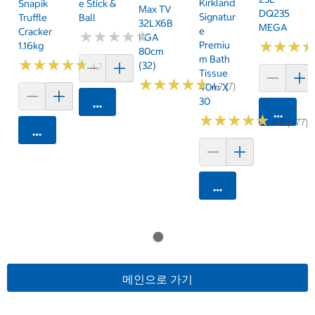
Kirkland
Snapik
E Stick &
Max TV
DQ235
Signatur
Truffle
Ball
32LX6B
MEGA
E
Cracker
★
★
★
★
★
★
★
★
★
★
KGA
★
★
★
★
★
★
Premiu
1.16kg
80cm
M Bath
★
★
★
★
★
★
★
★
★
★
(32)
4.7 (159)
Tissue
★
★
★
★
★
★
★
★
★
★
4.7 (7)
40m X
30
카트에 담기
카트에 
★
★
★
★
★
★
★
★
★
★
4.8 (577)
카트에 담기
카트에 담기
메인으로 가기