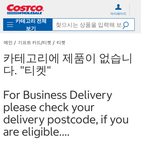
컨
메
텐
뉴
마이페이지
츠
로
카테고리 전체
로
바
바
로
보기
로
가
가
기
메인
기프트 카드/티켓
티켓
기
카테고리에 제품이 없습니
다.
"티켓"
For Business Delivery
please check your
delivery postcode, if you
are eligible….