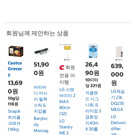
회원님께 제안하는 상품
Costco
51,90
26,4
639,
회원
Grocer
0원
90원
000
y
전용 아
10미터
13,69
이템
원
당 221원
바리바
LG 스탠
0원
LG제습
커클랜
디 마사
바이미 2
기 23L
10g당
드 시그
지 릴렉
MAX
DQ235
118원
니춰 프
스틱 &
80cm
MEGA
리미엄 3
Snapik
지압볼
(32)
LG
겹화장
트러플
Barybo
LG
Dehumi
지40m
크래커
Dy
Stanby
Difier
X 30롤
1.16kg
Massag
ME 2
23L