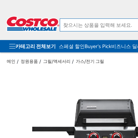
컨
메
텐
뉴
츠
로
로
바
바
로
로
가
가
기
기
카테고리 전체보기
스페셜 할인
Buyer's Pick
비즈니스 
메인
정원용품
그릴/액세서리
가스/전기 그릴