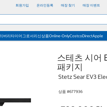
회원가입
온라인등록
매장 찾기
매장 이벤트
딜리버리
타이어
그로서리
신상품
Online-Only
CostcoDirect
Apple
스테츠 시어 
패키지
Stetz Sear EV3 Ele
상품 #
677936