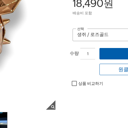
18,490원
배송비 포함
선택
수량
원클
상품 비교하기