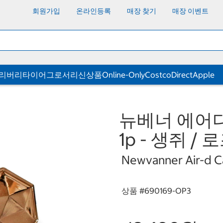
회원가입
온라인등록
매장 찾기
매장 이벤트
딜리버리
타이어
그로서리
신상품
Online-Only
CostcoDirect
Apple
뉴베너 에어
1p - 생쥐 /
Newvanner Air-d Ca
상품 #
690169-OP3