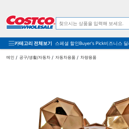
컨
메
텐
뉴
츠
로
로
바
바
로
로
가
가
기
기
카테고리 전체보기
스페셜 할인
Buyer's Pick
비즈니스 
메인
공구/생활/자동차
자동차용품
차량용품