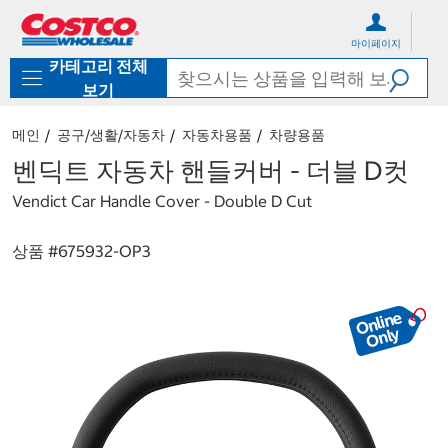
컨
메
텐
뉴
마이페이지
츠
로
카테고리 전체
로
바
바
로
보기
로
가
가
기
메인
공구/생활/자동차
자동차용품
차량용품
기
벤딕트 자동차 핸들커버 - 더블 D컷
Vendict Car Handle Cover - Double D Cut
상품 #
675932-OP3