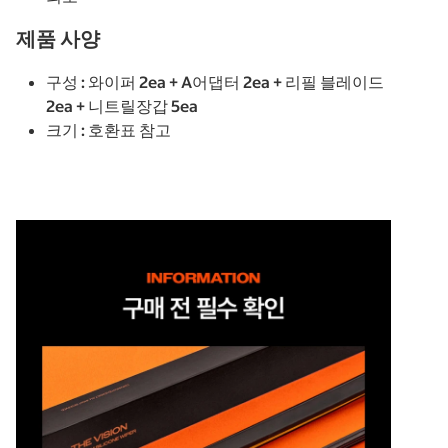
제품 사양
구성 : 와이퍼 2ea + A어댑터 2ea + 리필 블레이드
2ea + 니트릴장갑 5ea
크기 : 호환표 참고