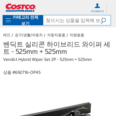
컨
메
텐
뉴
마이페이지
츠
로
카테고리 전체
로
바
바
로
보기
로
가
가
기
메인
공구/생활/자동차
자동차용품
차량용품
기
벤딕트 실리콘 하이브리드 와이퍼 세
트 - 525mm + 525mm
Vendict Hybrid Wiper Set 2P - 525mm + 525mm
상품 #
692716-OP45