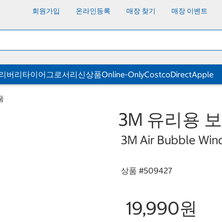
회원가입
온라인등록
매장 찾기
매장 이벤트
딜리버리
타이어
그로서리
신상품
Online-Only
CostcoDirect
Apple
품
3M 유리용 
3M Air Bubble Win
상품 #
509427
19,990원