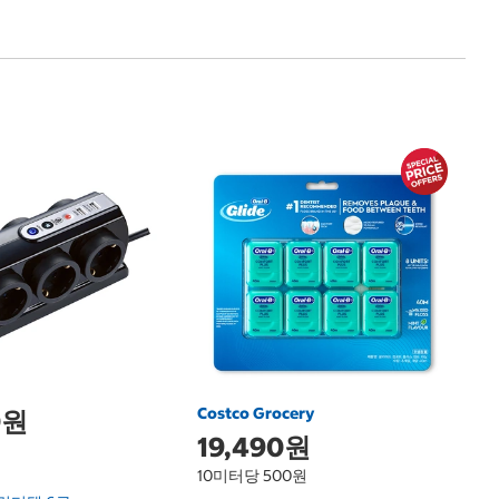
1
나
Na
Costco Grocery
0원
19,490원
10미터당 500원