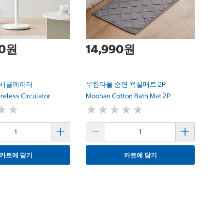
Ti
00원
14,990원
I 서큘레이터
무한타올 순면 욕실매트 2P
less Circulator
Moohan Cotton Bath Mat 2P
★
★
★
★
★
★
★
★
★
★
★
★
★
★
카트에 담기
카트에 담기