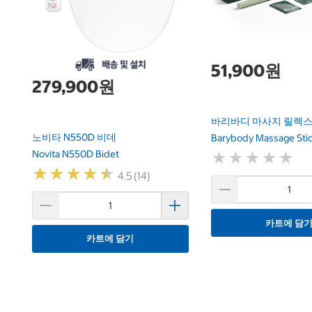
51,900원
279,900원
바리바디 마사지 릴렉스
노비타 N550D 비데
Barybody Massage Stic
Novita N550D Bidet
★
★
★
★
★
★
★
★
★
★
★
★
★
★
★
★
★
★
★
★
4.5 (14)
카트에 담
카트에 담기