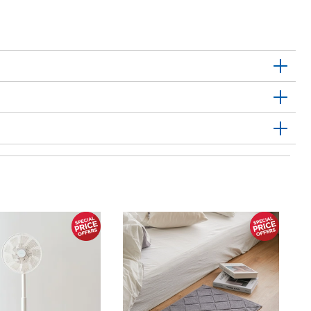
1
커
장
Ki