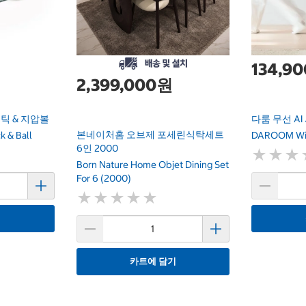
134,9
2,399,000원
틱 & 지압볼
다룸 무선 A
본네이처홈 오브제 포세린식탁세트
k & Ball
DAROOM Wire
6인 2000
★
★
★
★
★
★
Born Nature Home Objet Dining Set
For 6 (2000)
★
★
★
★
★
★
★
★
★
★
기
카트에 담기