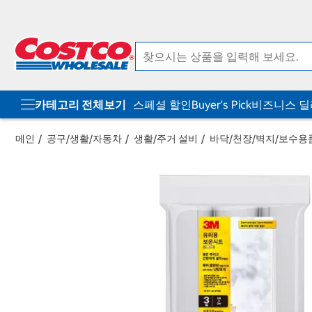
컨
메
텐
뉴
츠
로
로
바
바
로
로
가
가
기
기
카테고리 전체보기
스페셜 할인
Buyer's Pick
비즈니스 
메인
공구/생활/자동차
생활/주거 설비
바닥/천장/벽지/보수용