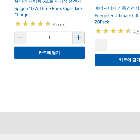
슈피겐 차량용 3포트 시거잭 충전기
에너자이저 리튬건전지 A
Spigen 113W Three Ports Cigar Jack
Charger
Energizer Ultimate Lit
20Pack
★
★
★
★
★
★
★
★
★
★
4.6 (5)
★
★
★
★
★
★
★
★
★
★
4.5
카트에 담기
카트에 담