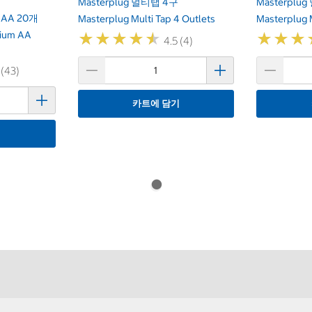
Masterplug 멀티탭 4구
Masterplu
A 20개
Masterplug Multi Tap 4 Outlets
Masterplug M
hium AA
★
★
★
★
★
★
★
★
★
★
★
★
★
★
★
★
4.5 (4)
 (43)
카트에 담기
기