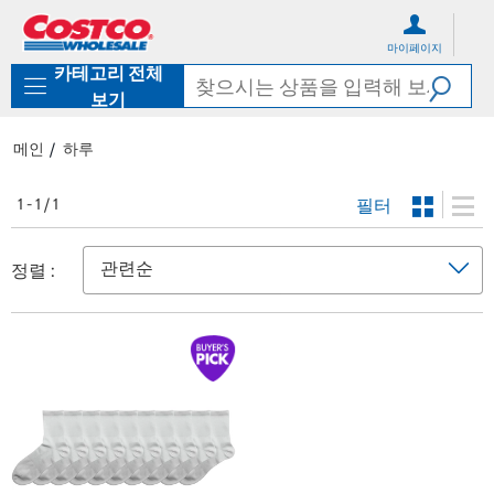
컨
메
텐
뉴
마이페이지
츠
로
카테고리 전체
로
바
바
로
보기
로
가
가
기
메인
하루
기
필터
1 - 1 / 1
정렬 :