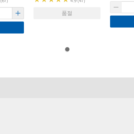
 (67)
4.9 (47)
품절
기