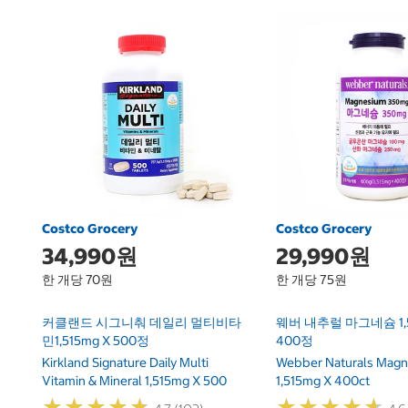
Costco Grocery
Costco Grocery
34,990원
29,990원
한 개당 70원
한 개당 75원
커클랜드 시그니춰 데일리 멀티비타
웨버 내추럴 마그네슘 1,5
민1,515mg X 500정
400정
Kirkland Signature Daily Multi
Webber Naturals Mag
Vitamin & Mineral 1,515mg X 500
1,515mg X 400ct
★
★
★
★
★
★
★
★
★
★
★
★
★
★
★
★
★
★
★
★