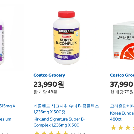
Costco Grocery
Costco Gro
23,990원
37,99
한 개당 48원
한 개당 79원
15mg X
커클랜드 시그니춰 슈퍼 B-콤플렉스
고려은단비타민
1,236mg X 500정
Korea Eunda
nesium
Kirkland Signature Super B-
480ct
Complex 1,236mg X 500
★
★
★
★
★
★
★
★
★
★
★
★
★
★
★
★