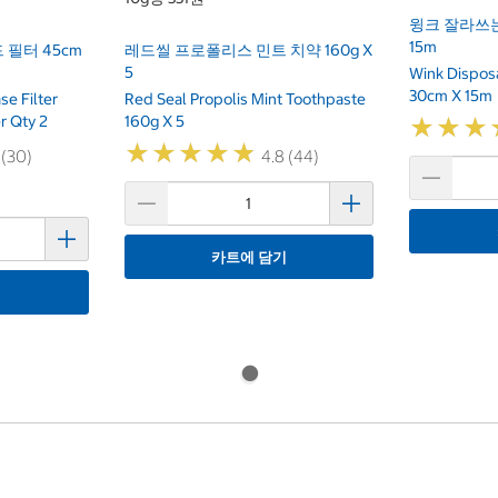
윙크 잘라쓰는
15m
 필터 45cm
레드씰 프로폴리스 민트 치약 160g X
5
Wink Disposa
30cm X 15m
e Filter
Red Seal Propolis Mint Toothpaste
r Qty 2
160g X 5
★
★
★
★
★
★
★
★
★
★
★
★
★
★
★
★
 (30)
4.8 (44)
카트에 담기
기