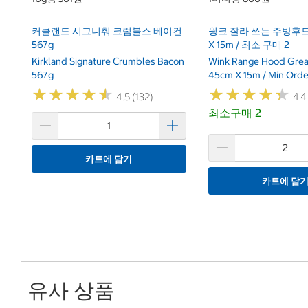
커클랜드 시그니춰 크럼블스 베이컨
윙크 잘라 쓰는 주방후드
567g
X 15m / 최소 구매 2
Kirkland Signature Crumbles Bacon
Wink Range Hood Greas
567g
45cm X 15m / Min Orde
★
★
★
★
★
★
★
★
★
★
★
★
★
★
★
★
★
★
★
★
4.5 (132)
4.4
최소구매 2
카트에 담기
카트에 담
유사 상품