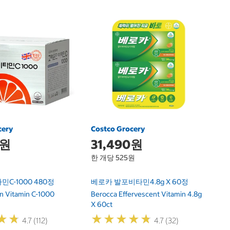
C
1
한
커
1
Ki
1,
cery
Costco Grocery
0원
31,490원
한 개당 525원
C-1000 480정
베로카 발포비타민4.8g X 60정
n Vitamin C-1000
Berocca Effervescent Vitamin 4.8g
X 60ct
★
★
★
★
★
★
★
★
★
★
★
★
★
★
4.7 (112)
4.7 (32)