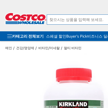
컨
메
텐
뉴
츠
로
로
바
바
로
로
가
가
기
기
카테고리 전체보기
스페셜 할인
Buyer's Pick
비즈니스 
메인
건강/영양제
비타민/미네랄
멀티 비타민