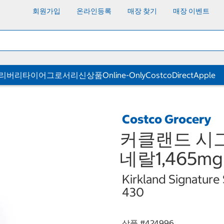
회원가입
온라인등록
매장 찾기
매장 이벤트
딜리버리
타이어
그로서리
신상품
Online-Only
CostcoDirect
Apple
Costco Grocery
커클랜드 시
네랄1,465mg
Kirkland Signature 
430
상품 #
424996