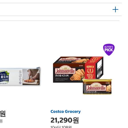
C
1
글
구
Gl
Qt
최
Costco Grocery
0원
21,290원
3원
10g당 108원