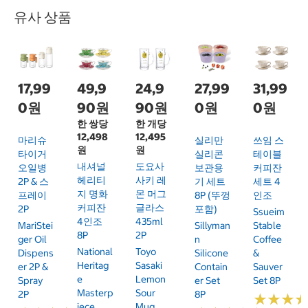
유사 상품
17,99
49,9
24,9
27,99
31,99
0원
90원
90원
0원
0원
한 쌍당
한 개당
12,498
12,495
마리슈
실리만
쓰임 스
원
원
타이거
실리콘
테이블
내셔널
도요사
오일병
보관용
커피잔
헤리티
사키 레
2P & 스
기 세트
세트 4
지 명화
몬 머그
프레이
8P (뚜껑
인조
커피잔
글라스
2P
포함)
Ssueim
4인조
435ml
MariStei
Sillyman
Stable
8P
2P
Ger Oil
N
Coffee
National
Toyo
Dispens
Silicone
&
Heritag
Sasaki
Er 2P &
Contain
Sauver
E
Lemon
Spray
Er Set
Set 8P
Masterp
Sour
2P
8P
★
★
★
★
★
★
Iece
Mug