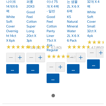
나이트
퍼롱
이너 75
는 샘물
32개 X 4
14개x 6
20X3
개 X 4팩
2L X 6 X
팩
팩
- 일반
6팩
Good
White
White
Feel
Good
KS
Soft
Soft
Cotton
Feel
Natural
Cover
Cover
Super
Cotton
Mineral
Small
Overnig
Long
Panty
Water
32ct X
Ht 14ct
20ct X
Liner
2L X 6 X
4pk
X 6pk
3pk
75ct X
6 Pack
★
★
★
★
★
★
4pk -
★
★
★
★
★
★
★
★
★
★
★
★
★
★
★
★
★
★
★
★
★
★
★
★
★
★
★
★
★
★
5.0 (12)
4.7 (40)
4.7 (850)
Regular
★
★
★
★
★
★
★
★
★
★
4.9 (7)
카트에 
카트에 담기
카트에 담기
카트에 담기
카트에 담기