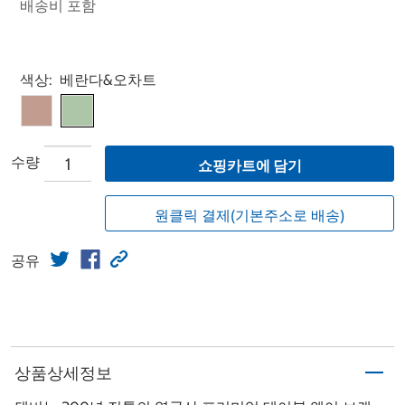
배송비 포함
Select product
색상:
베란다&오차트
수량
쇼핑카트에 담기
원클릭 결제(기본주소로 배송)
공유
상품상세정보