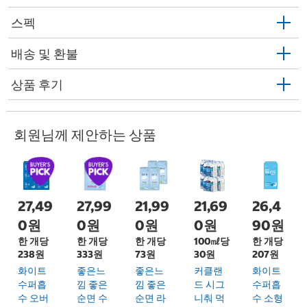
스펙
배송 및 환불
상품 후기
회원님께 제안하는 상품
27,49
27,99
21,99
21,69
26,4
0원
0원
0원
0원
90원
한 개당
한 개당
한 개당
100㎖당
한 개당
238원
333원
73원
30원
207원
화이트
좋은느
좋은느
커클랜
화이트
수퍼흡
낌 좋은
낌 좋은
드 시그
수퍼흡
수 오버
순면 수
순면 라
니춰 먹
수 소형