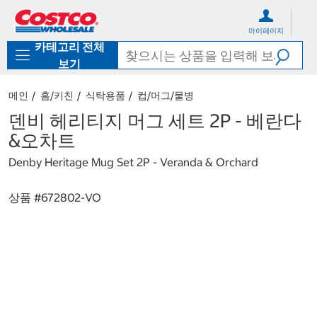
컨
메
텐
뉴
마이페이지
츠
로
카테고리 전체
로
바
바
로
보기
로
가
가
기
메인
홈/키친
식탁용품
컵/머그/물병
기
덴비 헤리티지 머그 세트 2P - 베란다
&오차트
Denby Heritage Mug Set 2P - Veranda & Orchard
상품 #
672802-VO