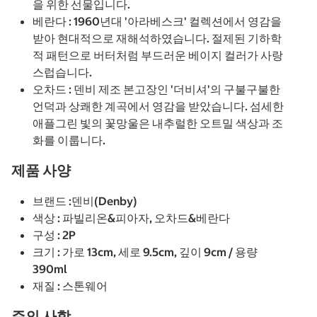
을 위한 선물입니다.
베란다 : 1960년대 '아라베스크' 컬렉션에서 영감을
받아 현대적으로 재해석하였습니다. 절제된 기하학
적 패턴으로 버터처럼 부드러운 베이지 컬러가 사랑
스럽습니다.
오차드 : 덴비 제조 본고장인 '더비셔'의 구불구불한
언덕과 상쾌한 계곡에서 영감을 받았습니다. 섬세한
애플그린 빛의 꽃망울은 내추럴한 오트밀 색상과 조
화를 이룹니다.
제품 사양
브랜드 :덴비(Denby)
색상 : 파빌리온&피아자, 오차드&베란다
구성 : 2P
크기 : 가로 13cm, 세로 9.5cm, 깊이 9cm / 용량
390ml
재질 : 스톤웨어
주의 사항