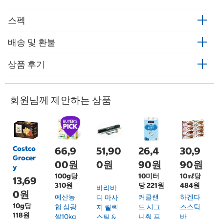
스펙
배송 및 환불
상품 후기
회원님께 제안하는 상품
Costco
66,9
51,90
26,4
30,9
Grocer
00원
0원
90원
90원
y
100g당
10미터
10㎖당
13,69
310원
당 221원
484원
바리바
0원
예산농
커클랜
하겐다
디 마사
10g당
협 삼광
드 시그
즈스틱
지 릴렉
118원
쌀10kg
니춰 프
바
스틱 &