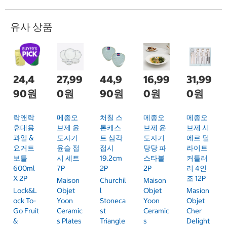
유사 상품
24,4
27,99
44,9
16,99
31,99
90원
0원
90원
0원
0원
락앤락
메종오
처칠 스
메종오
메종오
휴대용
브제 윤
톤캐스
브제 윤
브제 시
과일 &
도자기
트 삼각
도자기
에르 딜
요거트
윤슬 접
접시
당당 파
라이트
보틀
시 세트
19.2cm
스타볼
커틀러
600ml
7P
2P
2P
리 4인
X 2P
조 12P
Maison
Churchil
Maison
Lock&L
Objet
L
Objet
Masion
Ock To-
Yoon
Stoneca
Yoon
Objet
Go Fruit
Ceramic
St
Ceramic
Cher
&
S Plates
Triangle
S
Delight