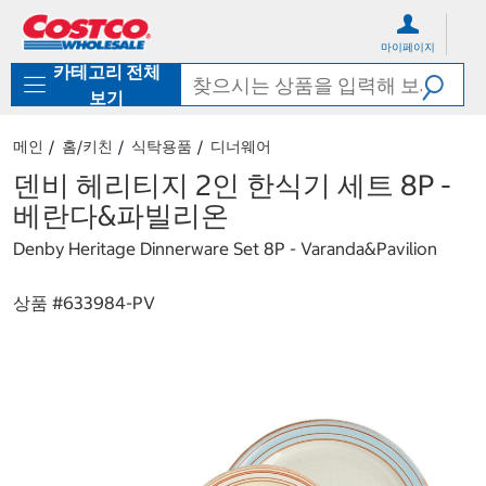
컨
메
텐
뉴
마이페이지
츠
로
카테고리 전체
로
바
바
로
보기
로
가
가
기
메인
홈/키친
식탁용품
디너웨어
기
덴비 헤리티지 2인 한식기 세트 8P -
베란다&파빌리온
Denby Heritage Dinnerware Set 8P - Varanda&Pavilion
상품 #
633984-PV