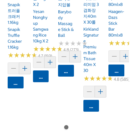
X 2
리미엄 3
80mlx8
Snapik
지압볼
겹화장
트러플
Yesan
Haagen-
Barybo
지40m
크래커
Nonghy
Dazs
Dy
X 30롤
1.16kg
Up
Stick
Massag
Samgwa
Kirkland
Bar
Snapik
E Stick &
Ng Rice
Signatur
80mlx8
Truffle
Ball
10kg X 2
E
Cracker
★
★
★
★
★
★
★
★
★
★
★
★
★
★
★
★
Premiu
1.16kg
★
★
★
★
★
★
★
★
★
★
4.8 (273)
M Bath
★
★
★
★
★
★
★
★
★
★
4.7 (159)
Tissue
40m X
30
카트에 
카트에 담기
카트에 담기
★
★
★
★
★
★
★
★
★
★
4.8 (585)
카트에 담기
카트에 담기