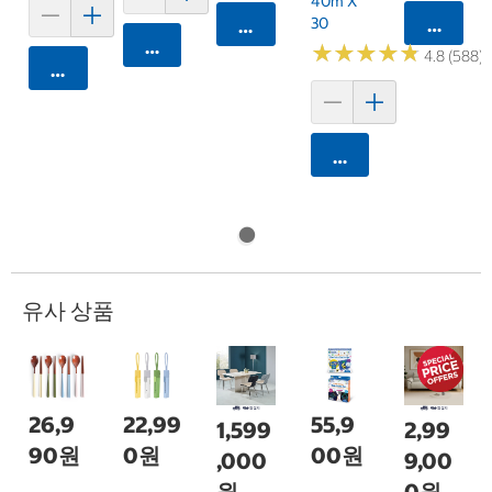
40m X
30
카트에 
카트에 담기
카트에 담기
★
★
★
★
★
★
★
★
★
★
4.8 (588)
카트에 담기
카트에 담기
유사 상품
26,9
22,99
55,9
1,599
2,99
90원
0원
00원
,000
9,00
원
0원