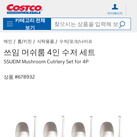
컨
메
텐
뉴
마이페이지
츠
로
카테고리 전체
로
바
바
로
보기
로
가
가
기
메인
홈/키친
식탁용품
수저/포크/나이프
기
쓰임 머쉬룸 4인 수저 세트
SSUEIM Mushroom Cutrlery Set for 4P
상품 #
678932