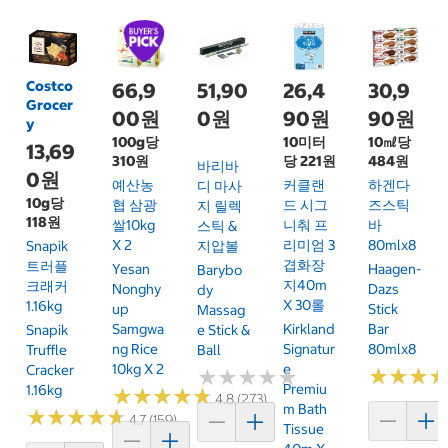
Costco
66,9
51,90
26,4
30,9
Grocer
00원
0원
90원
90원
y
100g당
10미터
10㎖당
13,69
310원
당 221원
484원
바리바
0원
예산농
커클랜
하겐다
디 마사
10g당
협 삼광
드 시그
즈스틱
지 릴렉
118원
쌀10kg
니춰 프
바
스틱 &
X 2
리미엄 3
80mlx8
Snapik
지압볼
겹화장
트러플
Yesan
Haagen-
Barybo
지40m
크래커
Nonghy
Dazs
Dy
X 30롤
1.16kg
Up
Stick
Massag
Samgwa
Kirkland
Bar
Snapik
E Stick &
Ng Rice
Signatur
80mlx8
Truffle
Ball
10kg X 2
E
Cracker
★
★
★
★
★
★
★
★
★
★
★
★
★
★
★
★
Premiu
1.16kg
★
★
★
★
★
★
★
★
★
★
4.8 (273)
M Bath
★
★
★
★
★
★
★
★
★
★
4.7 (159)
Tissue