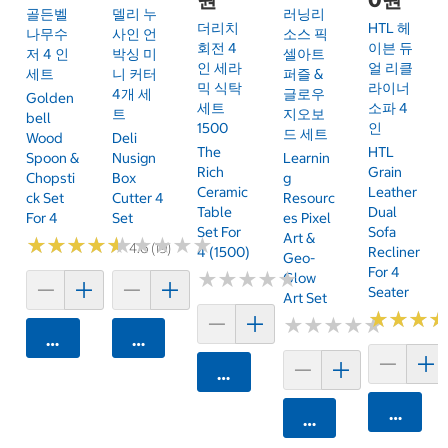
골든벨
델리 누
러닝리
더리치
HTL 헤
나무수
사인 언
소스 픽
회전 4
이븐 듀
저 4 인
박싱 미
셀아트
인 세라
얼 리클
세트
니 커터
퍼즐 &
믹 식탁
라이너
4개 세
글로우
Golden
세트
소파 4
트
지오보
Bell
1500
인
드 세트
Wood
Deli
The
HTL
Spoon &
Nusign
Learnin
Rich
Grain
Chopsti
Box
G
Ceramic
Leather
Ck Set
Cutter 4
Resourc
Table
Dual
For 4
Set
Es Pixel
Set For
Sofa
Art &
★
★
★
★
★
★
★
★
★
★
★
★
★
★
★
★
★
★
★
★
4.6 (19)
4 (1500)
Recliner
Geo-
For 4
★
★
★
★
★
★
★
★
★
★
Glow
Seater
Art Set
★
★
★
★
★
★
★
★
★
★
★
★
★
★
★
★
카트에 담기
카트에 담기
카트에 담기
카트에 
카트에 담기