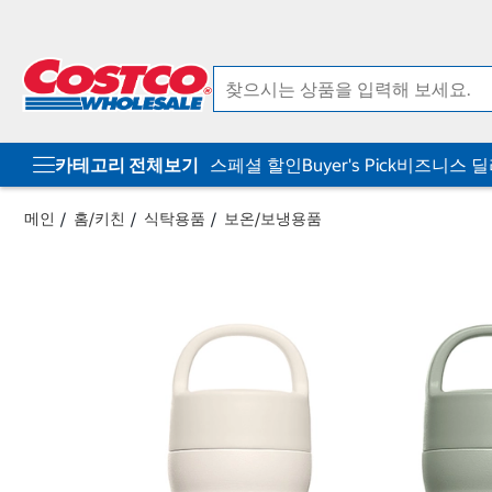
컨
메
텐
뉴
츠
로
로
바
바
로
로
가
가
기
기
카테고리 전체보기
스페셜 할인
Buyer's Pick
비즈니스 
메인
홈/키친
식탁용품
보온/보냉용품