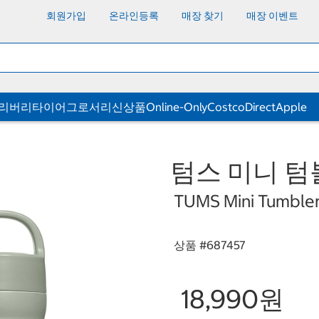
회원가입
온라인등록
매장 찾기
매장 이벤트
딜리버리
타이어
그로서리
신상품
Online-Only
CostcoDirect
Apple
텀스 미니 텀블러
TUMS Mini Tumbler
상품 #
687457
18,990원