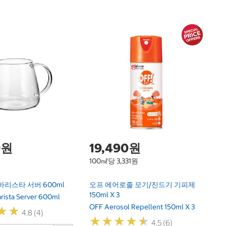
한
비
4
Vi
5
0원
19,490원
100㎖당 3,331원
바리스타 서버 600ml
오프 에어로졸 모기/진드기 기피제
150ml X 3
rista Server 600ml
OFF Aerosol Repellent 150ml X 3
★
★
★
★
4.8 (4)
★
★
★
★
★
★
★
★
★
★
4.5 (6)