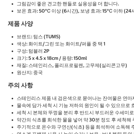
그림감이 좋은 견고한 핸들로 실용성을 더 합니다.
보온 효과: 50℃ 이상 (6시간), 보냉 효과: 15℃ 이하 (24
제품 사양
브랜드: 텀스 (TUMS)
색상: 화이트/그린 또는 화이트/퍼플 중 택 1
구성: 텀블러 2P
크기: 5 x 4.5 x 18cm / 용량: 150ml
재질: 스테인리스, 폴리프로필렌, 고무제(실리콘고무)
원산지: 중국
주의 사항
스테인리스 제품 내 검은색으로 묻어나는 잔여물은 연마제
물속에 담가 세척 시 기능 저하의 원인이 될 수 있으므로 
세척 시 본체와 뚜껑을 분리 후 반드시 부드러운 수세미로 
약간의 식초를 희석한 물을 넣어 약 30분 정도 후 세척해 
주기적으로 온수와 구연산(식초) 등을 희석하여 소독해 
염소계 표백제 사용 시 녹이 슬거나 보온 · 보냉 불량 등