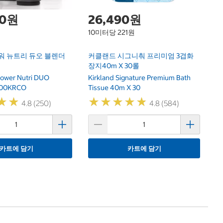
00원
26,490원
10미터당 221원
워 뉴트리 듀오 블렌더
커클랜드 시그니춰 프리미엄 3겹화
장지40m X 30롤
Power Nutri DUO
Kirkland Signature Premium Bath
100KRCO
Tissue 40m X 30
★
★
★
★
★
★
★
★
★
★
★
★
★
★
4.8 (250)
4.8 (584)
카트에 담기
카트에 담기