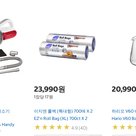
23,990원
20,99
1장당 17원
청소기
이지엔 롤백 (특대형) 700매 X 2
하리오 V60 
EZ'n Roll Bag (XL) 700ct X 2
Hario V60 Ba
s Handy
★
★
★
★
★
★
★
★
★
★
★
★
★
★
★
★
4.9 (40)
)