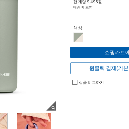
한 개당 9,495원
배송비 포함
Select product
색상:
쇼핑카트에
원클릭 결제(기본
상품 비교하기