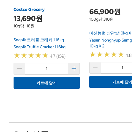
Costco Grocery
66,900원
13,690원
100g당 310원
10g당 118원
예산농협 삼광쌀10kg X 
Snapik 트러플 크래커 1.16kg
Yesan Nonghyup Samg
10kg X 2
Snapik Truffle Cracker 1.16kg
★
★
★
★
★
★
★
★
★
★
★
★
★
★
★
★
★
★
★
★
4.8
4.7 (159)
카트에 담
카트에 담기