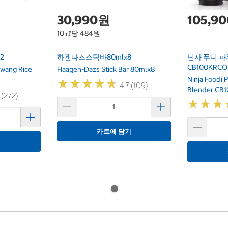
30,990원
105,9
10㎖당 484원
2
하겐다즈스틱바80mlx8
닌자 푸디 파
CB100KRCO
wang Rice
Haagen-Dazs Stick Bar 80mlx8
Ninja Foodi 
★
★
★
★
★
★
★
★
★
★
4.7 (109)
Blender CB
 (272)
★
★
★
★
★
★
카트에 담기
기