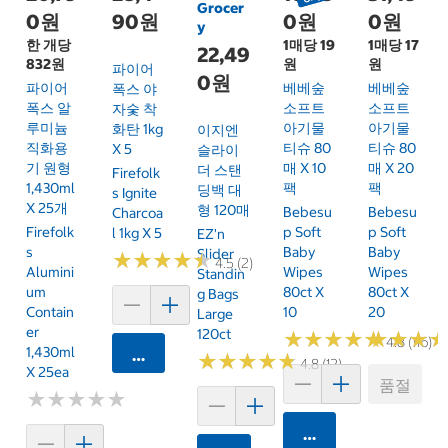
Grocer
0원
90원
0원
0원
y
한 개당
1매당 19
1매당 17
22,49
832원
원
원
파이어
0원
파이어
베베숲
베베숲
폭스 야
폭스 알
소프트
소프트
자숯 착
루미늄
아기물
아기물
화탄 1kg
이지엔
직화용
티슈 80
티슈 80
X 5
슬라이
기 원형
매 X 10
매 X 20
더 스탠
Firefolk
1,430ml
팩
팩
딩백 대
S Ignite
X 25개
형 120매
Bebesu
Bebesu
Charcoa
Firefolk
P Soft
P Soft
L 1kg X 5
EZ'n
S
Baby
Baby
Slider
★
★
★
★
★
★
★
★
★
★
4.5 (2)
Alumini
Wipes
Wipes
Standin
Um
80ct X
80ct X
G Bags
Contain
10
20
Large
Er
120ct
★
★
★
★
★
★
★
★
★
★
★
★
★
★
★
★
4.8 (116)
1,430ml
카트에 담기
★
★
★
★
★
★
★
★
★
★
4.8 (12)
X 25ea
품절
★
★
★
★
★
★
★
★
★
★
카트에 담기