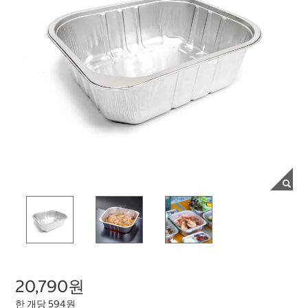
20,790원
한 개당 594원