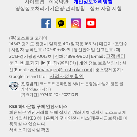
사이트맵
이용약관
개인정보처리방침
영상정보처리기기운영·관리방침
상표 사용 지침
(주)코스트코 코리아
14347 경기도 광명시 일직로 40 (일직동 163-3) | 대표자 : 조민수
| 사업자 등록번호 : 107-81-63829 | 통신판매업 신고번호 : 제
고객센터
2013-경기광명-0013호 | 전화 : 1899-9900 | E-mail :
문의 바로가기 ▶ (매장/온라인)
| 개인 정보 보호책임자 : 한
webmanager@costcokr.com
신(E-mail :
) | 호스팅제공자 :
사업자정보확인
Google Ireland Ltd. |
[인증범위] 코스트코 온라인몰 서비스 운영(심사받지 않은 물
리적 인프라 제외)
[유효기간] 2024.10.20 - 2027.10.19
KEB 하나은행 구매 안전서비스
회원님은 안전거래를 위해 실시간 계좌이체 결제시 코스트코에
서 가입한 KEB 하나은행의 구매안전서비스(채무지급보증)를 이
용하실 수 있습니다.
서비스 가입사실 확인