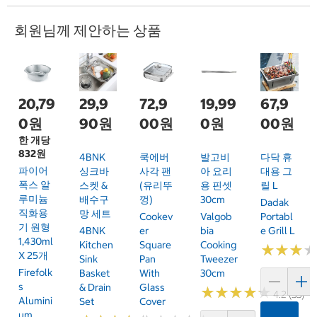
회원님께 제안하는 상품
20,79
29,9
72,9
19,99
67,9
0원
90원
00원
0원
00원
한 개당
832원
4BNK
쿡에버
발고비
다닥 휴
파이어
싱크바
사각 팬
아 요리
대용 그
폭스 알
스켓 &
(유리뚜
용 핀셋
릴 L
루미늄
배수구
껑)
30cm
Dadak
직화용
망 세트
Cookev
Valgob
Portabl
기 원형
4BNK
Er
Bia
E Grill L
1,430ml
Kitchen
Square
Cooking
★
★
★
★
★
★
X 25개
Sink
Pan
Tweezer
Firefolk
Basket
With
30cm
S
& Drain
Glass
★
★
★
★
★
★
★
★
★
★
4.2 (33)
Alumini
Set
Cover
Um
카트에 