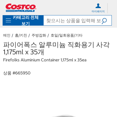
컨
메
텐
뉴
마이페이지
츠
로
카테고리 전체
로
바
바
로
보기
로
가
가
기
메인
홈/키친
주방잡화
호일/일회용품/기타
기
파이어폭스 알루미늄 직화용기 사각
1,175ml x 35개
Firefolks Aluminium Container 1,175ml x 35ea
상품 #
665950